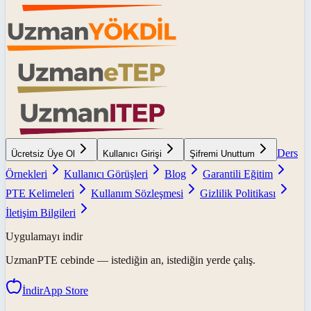
Ders
Ücretsiz Üye Ol
Kullanıcı Girişi
Şifremi Unuttum
Örnekleri
Kullanıcı Görüşleri
Blog
Garantili Eğitim
PTE Kelimeleri
Kullanım Sözleşmesi
Gizlilik Politikası
İletişim Bilgileri
Uygulamayı indir
UzmanPTE
cebinde — istediğin an, istediğin yerde çalış.
İndir
App Store