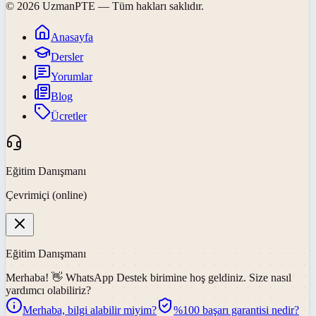
©
2026
UzmanPTE
— Tüm hakları saklıdır.
Anasayfa
Dersler
Yorumlar
Blog
Ücretler
Eğitim Danışmanı
Çevrimiçi (online)
Eğitim Danışmanı
Merhaba! 👋
WhatsApp Destek
birimine hoş geldiniz. Size nasıl
yardımcı olabiliriz?
Merhaba, bilgi alabilir miyim?
%100 başarı garantisi nedir?