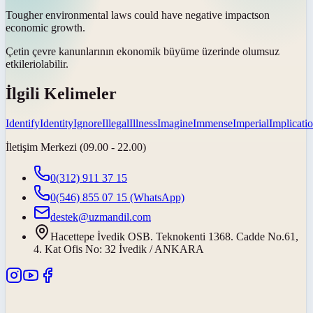
Tougher environmental laws could have negative
impacts
on
economic growth.
Çetin çevre kanunlarının ekonomik büyüme üzerinde olumsuz
etkileri
olabilir.
İlgili Kelimeler
Identify
Identity
Ignore
Illegal
Illness
Imagine
Immense
Imperial
Implicati
İletişim Merkezi (09.00 - 22.00)
0(312) 911 37 15
0(546) 855 07 15
(WhatsApp)
destek@uzmandil.com
Hacettepe İvedik OSB. Teknokenti 1368. Cadde No.61,
4. Kat Ofis No: 32 İvedik / ANKARA