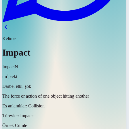
Kelime
Impact
Impact
N
ɪmˈpækt
Darbe, etki, şok
The force or action of one object hitting another
Eş anlamlılar:
Collision
Türevler:
Impacts
Örnek Cümle