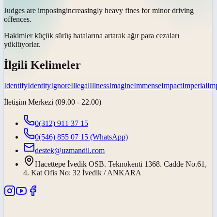
Judges are
imposing
increasingly heavy fines for minor driving
offences.
Hakimler küçük sürüş hatalarına artarak ağır para cezaları
yüklüyorlar
.
İlgili Kelimeler
Identify
Identity
Ignore
Illegal
Illness
Imagine
Immense
Impact
Imperial
Imp
İletişim Merkezi (09.00 - 22.00)
0(312) 911 37 15
0(546) 855 07 15
(WhatsApp)
destek@uzmandil.com
Hacettepe İvedik OSB. Teknokenti 1368. Cadde No.61,
4. Kat Ofis No: 32 İvedik / ANKARA