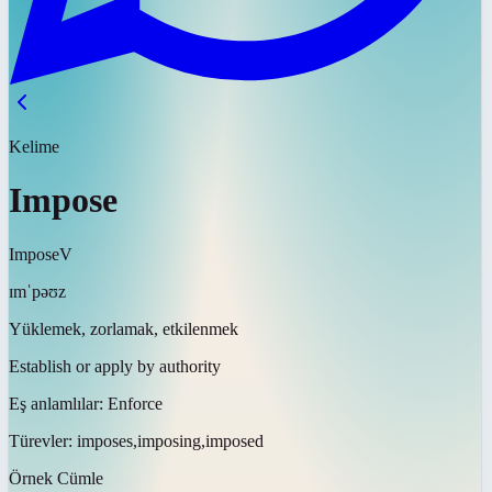
Kelime
Impose
Impose
V
ɪmˈpəʊz
Yüklemek, zorlamak, etkilenmek
Establish or apply by authority
Eş anlamlılar:
Enforce
Türevler:
imposes,imposing,imposed
Örnek Cümle