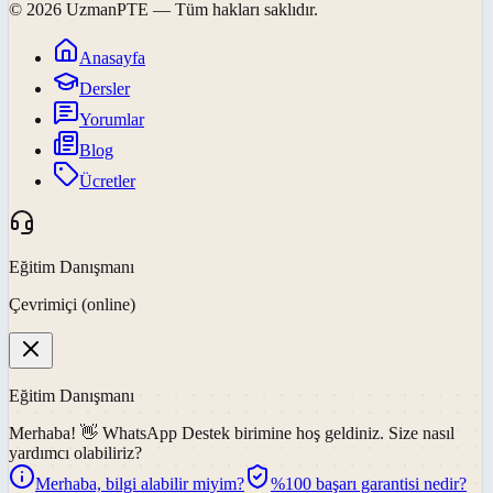
©
2026
UzmanPTE
— Tüm hakları saklıdır.
Anasayfa
Dersler
Yorumlar
Blog
Ücretler
Eğitim Danışmanı
Çevrimiçi (online)
Eğitim Danışmanı
Merhaba! 👋
WhatsApp Destek
birimine hoş geldiniz. Size nasıl
yardımcı olabiliriz?
Merhaba, bilgi alabilir miyim?
%100 başarı garantisi nedir?