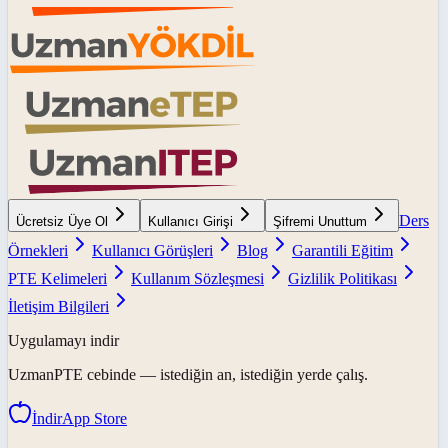
Ders
Ücretsiz Üye Ol
Kullanıcı Girişi
Şifremi Unuttum
Örnekleri
Kullanıcı Görüşleri
Blog
Garantili Eğitim
PTE Kelimeleri
Kullanım Sözleşmesi
Gizlilik Politikası
İletişim Bilgileri
Uygulamayı indir
UzmanPTE
cebinde — istediğin an, istediğin yerde çalış.
İndir
App Store