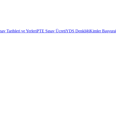
av Tarihleri ve Yerleri
PTE Sınav Ücreti
YDS Denkliği
Kimler Başvurab