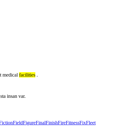
nt medical
facilities
.
sta insan var.
Fiction
Field
Figure
Final
Finish
Fire
Fitness
Fix
Fleet