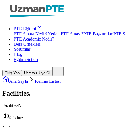
PTE Eğitimi
PTE Sınavı Nedir?
Neden PTE Sınavı?
PTE Başvuruları
PTE Sın
PTE Academic Nedir?
Ders Örnekleri
Yorumlar
Blog
Eğitim Setleri
Giriş Yap
Ücretsiz Üye Ol
Ana Sayfa
Kelime Listesi
Facilities
.
Facilities
N
fəˈsɪlɪtɪz