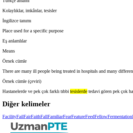
Türkçe anlamı
Kolaylıklar, imkânlar, tesisler
İngilizce tanımı
Place used for a specific purpose
Eş anlamlılar
Means
Örnek cümle
There are many ill people being treated in hospitals and many differe
Örnek cümle (çeviri)
Hastanelerde ve pek çok farklı tıbbi
tesislerde
tedavi gören pek çok ha
Diğer kelimeler
Facility
Fail
Fair
Faith
Fall
Familiar
Fear
Feature
Feed
Fellow
Fermentation