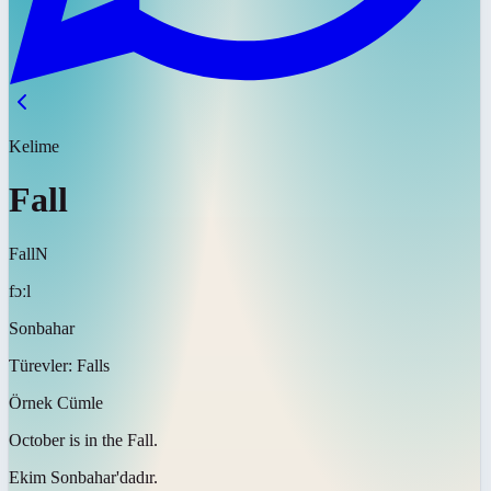
Kelime
Fall
Fall
N
fɔːl
Sonbahar
Türevler:
Falls
Örnek Cümle
October is in the
Fall
.
Ekim
Sonbahar'dadır
.