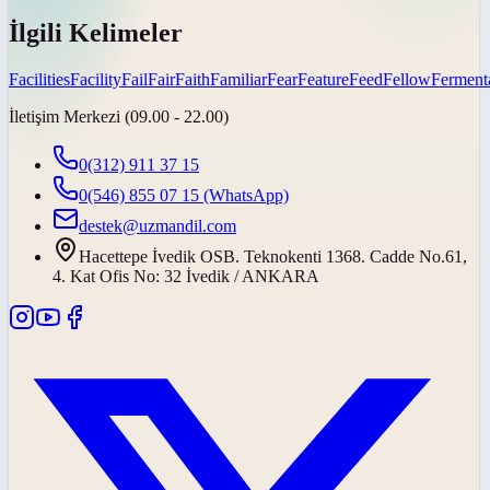
İlgili Kelimeler
Facilities
Facility
Fail
Fair
Faith
Familiar
Fear
Feature
Feed
Fellow
Ferment
İletişim Merkezi (09.00 - 22.00)
0(312) 911 37 15
0(546) 855 07 15
(WhatsApp)
destek@uzmandil.com
Hacettepe İvedik OSB. Teknokenti 1368. Cadde No.61,
4. Kat Ofis No: 32 İvedik / ANKARA