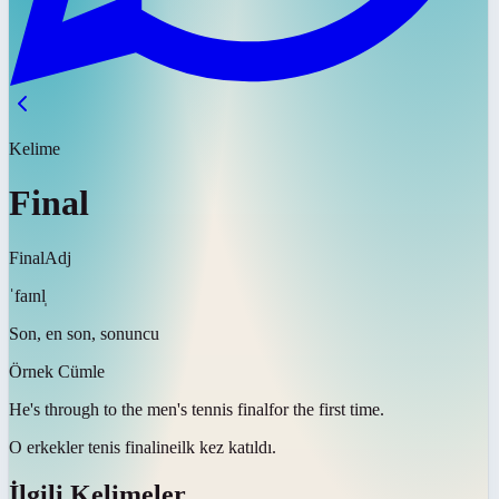
Kelime
Final
Final
Adj
ˈfaɪnl̩
Son, en son, sonuncu
Örnek Cümle
He's through to the men's tennis
final
for the first time.
O erkekler tenis
finaline
ilk kez katıldı.
İlgili Kelimeler