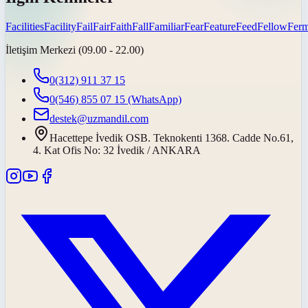
Facilities
Facility
Fail
Fair
Faith
Fall
Familiar
Fear
Feature
Feed
Fellow
Ferm
İletişim Merkezi (09.00 - 22.00)
0(312) 911 37 15
0(546) 855 07 15
(WhatsApp)
destek@uzmandil.com
Hacettepe İvedik OSB. Teknokenti 1368. Cadde No.61,
4. Kat Ofis No: 32 İvedik / ANKARA