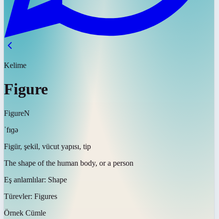
Kelime
Figure
Figure
N
ˈfɪɡə
Figür, şekil, vücut yapısı, tip
The shape of the human body, or a person
Eş anlamlılar:
Shape
Türevler:
Figures
Örnek Cümle