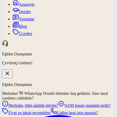
Anasayfa
Dersler
Yorumlar
Blog
Ücretler
Eğitim Danışmanı
Çevrimiçi (online)
Eğitim Danışmanı
Merhaba! 👋
WhatsApp Destek
birimine hoş geldiniz. Size nasıl
yardımcı olabiliriz?
Merhaba, bilgi alabilir miyim?
%100 başarı garantisi nedir?
Fiyat ve taksit seçenekleri
Lütfen beni arar mısınız?