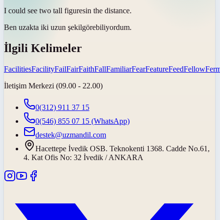
I could see two tall
figures
in the distance.
Ben uzakta iki uzun
şekil
görebiliyordum.
İlgili Kelimeler
Facilities
Facility
Fail
Fair
Faith
Fall
Familiar
Fear
Feature
Feed
Fellow
Ferm
İletişim Merkezi (09.00 - 22.00)
0(312) 911 37 15
0(546) 855 07 15
(WhatsApp)
destek@uzmandil.com
Hacettepe İvedik OSB. Teknokenti 1368. Cadde No.61,
4. Kat Ofis No: 32 İvedik / ANKARA