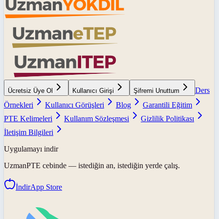
Ders
Ücretsiz Üye Ol
Kullanıcı Girişi
Şifremi Unuttum
Örnekleri
Kullanıcı Görüşleri
Blog
Garantili Eğitim
PTE Kelimeleri
Kullanım Sözleşmesi
Gizlilik Politikası
İletişim Bilgileri
Uygulamayı indir
UzmanPTE
cebinde — istediğin an, istediğin yerde çalış.
İndir
App Store