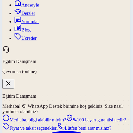
Anasayfa
Dersler
Yorumlar
Blog
Ücretler
Eğitim Danışmanı
Çevrimiçi (online)
Eğitim Danışmanı
Merhaba! 👋
WhatsApp Destek
birimine hoş geldiniz. Size nasıl
yardımcı olabiliriz?
Merhaba, bilgi alabilir miyim?
%100 başarı garantisi nedir?
Fiyat ve taksit seçenekleri
Lütfen beni arar mısınız?