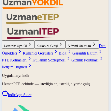
Ders
Ücretsiz Üye Ol
Kullanıcı Girişi
Şifremi Unuttum
Örnekleri
Kullanıcı Görüşleri
Blog
Garantili Eğitim
PTE Kelimeleri
Kullanım Sözleşmesi
Gizlilik Politikası
İletişim Bilgileri
Uygulamayı indir
UzmanPTE
cebinde — istediğin an, istediğin yerde çalış.
İndir
App Store