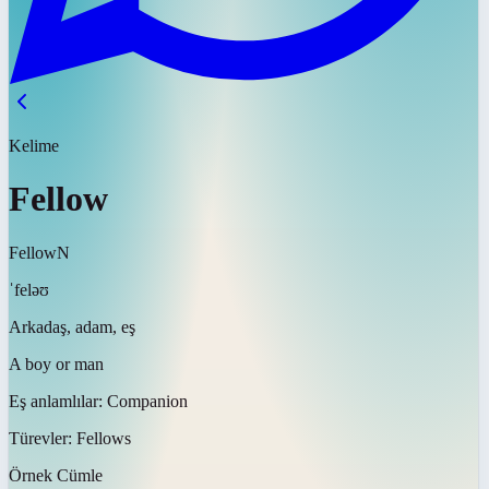
Kelime
Fellow
Fellow
N
ˈfeləʊ
Arkadaş, adam, eş
A boy or man
Eş anlamlılar:
Companion
Türevler:
Fellows
Örnek Cümle