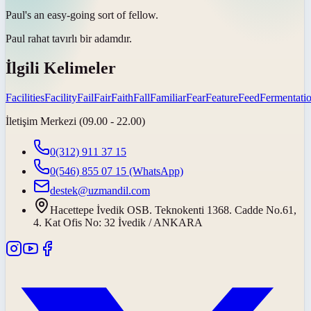
Paul's an easy-going sort of
fellow
.
Paul rahat tavırlı bir
adamdır
.
İlgili Kelimeler
Facilities
Facility
Fail
Fair
Faith
Fall
Familiar
Fear
Feature
Feed
Fermentati
İletişim Merkezi (09.00 - 22.00)
0(312) 911 37 15
0(546) 855 07 15
(WhatsApp)
destek@uzmandil.com
Hacettepe İvedik OSB. Teknokenti 1368. Cadde No.61,
4. Kat Ofis No: 32 İvedik / ANKARA