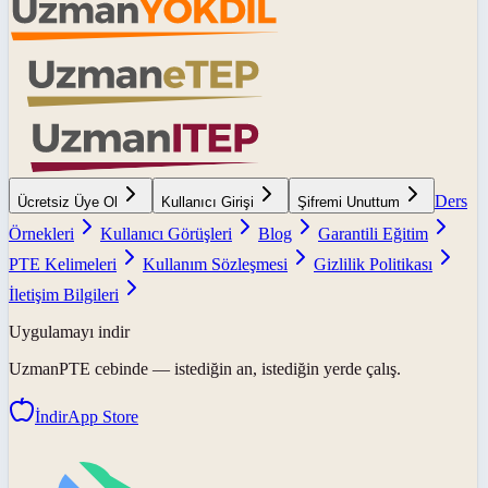
Ders
Ücretsiz Üye Ol
Kullanıcı Girişi
Şifremi Unuttum
Örnekleri
Kullanıcı Görüşleri
Blog
Garantili Eğitim
PTE Kelimeleri
Kullanım Sözleşmesi
Gizlilik Politikası
İletişim Bilgileri
Uygulamayı indir
UzmanPTE
cebinde — istediğin an, istediğin yerde çalış.
İndir
App Store