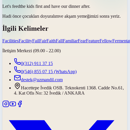
Let's
feed
the kids first and have our dinner after.
Hadi önce çocukları
doyuralım
ve akşam yemeğimizi sonra yeriz.
İlgili Kelimeler
Facilities
Facility
Fail
Fair
Faith
Fall
Familiar
Fear
Feature
Fellow
Fermenta
İletişim Merkezi (09.00 - 22.00)
0(312) 911 37 15
0(546) 855 07 15
(WhatsApp)
destek@uzmandil.com
Hacettepe İvedik OSB. Teknokenti 1368. Cadde No.61,
4. Kat Ofis No: 32 İvedik / ANKARA