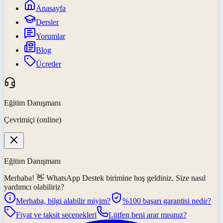
Anasayfa
Dersler
Yorumlar
Blog
Ücretler
Eğitim Danışmanı
Çevrimiçi (online)
Eğitim Danışmanı
Merhaba! 👋
WhatsApp Destek
birimine hoş geldiniz. Size nasıl
yardımcı olabiliriz?
Merhaba, bilgi alabilir miyim?
%100 başarı garantisi nedir?
Fiyat ve taksit seçenekleri
Lütfen beni arar mısınız?