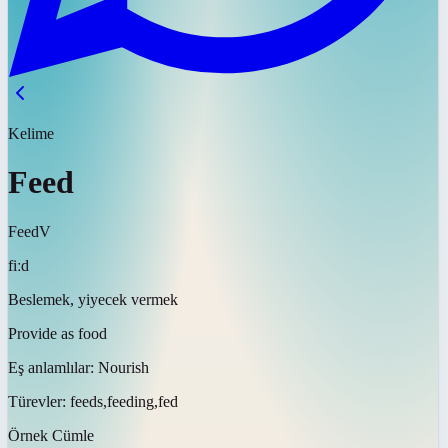
Kelime
Feed
Feed
V
fiːd
Beslemek, yiyecek vermek
Provide as food
Eş anlamlılar:
Nourish
Türevler:
feeds,feeding,fed
Örnek Cümle