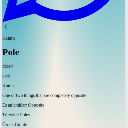
Kelime
Pole
Pole
N
pəʊl
Kutup
One of two things that are completely opposite
Eş anlamlılar:
Opposite
Türevler:
Poles
Örnek Cümle