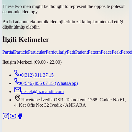
These two men might be thought to represent the opposite
poles
of
economic ideology.
Bu iki adamın ekonomik ideolojilerinin zıt
kutuplarını
temsil ettiği
düşünülmüş olabilir.
İlgili Kelimeler
Partial
Particle
Particular
Particularly
Path
Patient
Pattern
Peace
Peak
Perce
İletişim Merkezi (09.00 - 22.00)
0(312) 911 37 15
0(546) 855 07 15
(WhatsApp)
destek@uzmandil.com
Hacettepe İvedik OSB. Teknokenti 1368. Cadde No.61,
4. Kat Ofis No: 32 İvedik / ANKARA