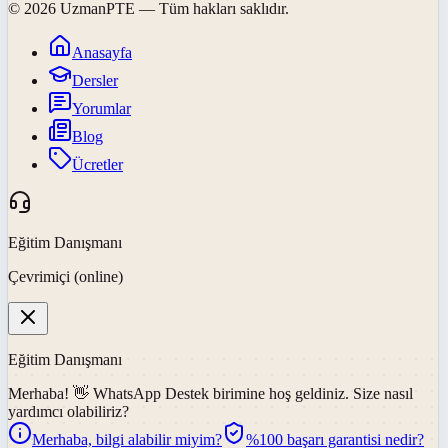
©
2026
UzmanPTE
— Tüm hakları saklıdır.
Anasayfa
Dersler
Yorumlar
Blog
Ücretler
Eğitim Danışmanı
Çevrimiçi (online)
Eğitim Danışmanı
Merhaba! 👋
WhatsApp Destek
birimine hoş geldiniz. Size nasıl
yardımcı olabiliriz?
Merhaba, bilgi alabilir miyim?
%100 başarı garantisi nedir?