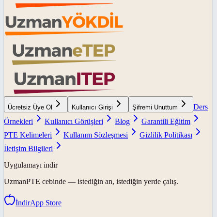
Ders
Ücretsiz Üye Ol
Kullanıcı Girişi
Şifremi Unuttum
Örnekleri
Kullanıcı Görüşleri
Blog
Garantili Eğitim
PTE Kelimeleri
Kullanım Sözleşmesi
Gizlilik Politikası
İletişim Bilgileri
Uygulamayı indir
UzmanPTE
cebinde — istediğin an, istediğin yerde çalış.
İndir
App Store