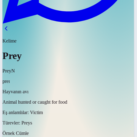
Kelime
Prey
Prey
N
preɪ
Hayvanın avı
Animal hunted or caught for food
Eş anlamlılar:
Victim
Türevler:
Preys
Örnek Cümle