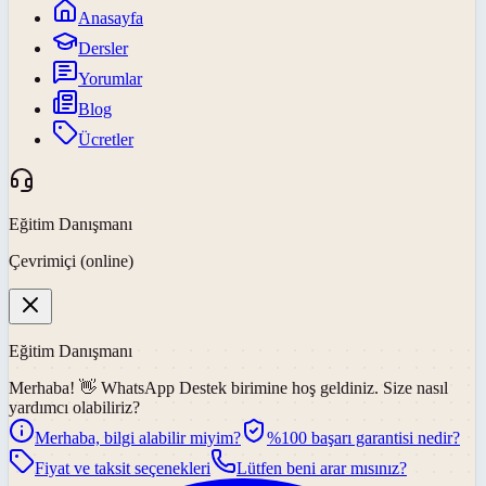
Anasayfa
Dersler
Yorumlar
Blog
Ücretler
Eğitim Danışmanı
Çevrimiçi (online)
Eğitim Danışmanı
Merhaba! 👋
WhatsApp Destek
birimine hoş geldiniz. Size nasıl
yardımcı olabiliriz?
Merhaba, bilgi alabilir miyim?
%100 başarı garantisi nedir?
Fiyat ve taksit seçenekleri
Lütfen beni arar mısınız?