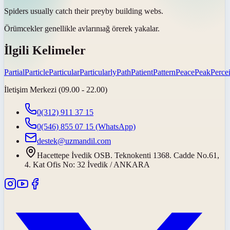
Spiders usually catch their
prey
by building webs.
Örümcekler genellikle
avlarını
ağ örerek yakalar.
İlgili Kelimeler
Partial
Particle
Particular
Particularly
Path
Patient
Pattern
Peace
Peak
Perce
İletişim Merkezi (09.00 - 22.00)
0(312) 911 37 15
0(546) 855 07 15
(WhatsApp)
destek@uzmandil.com
Hacettepe İvedik OSB. Teknokenti 1368. Cadde No.61,
4. Kat Ofis No: 32 İvedik / ANKARA