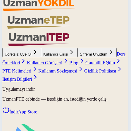
Ders
Ücretsiz Üye Ol
Kullanıcı Girişi
Şifremi Unuttum
Örnekleri
Kullanıcı Görüşleri
Blog
Garantili Eğitim
PTE Kelimeleri
Kullanım Sözleşmesi
Gizlilik Politikası
İletişim Bilgileri
Uygulamayı indir
UzmanPTE
cebinde — istediğin an, istediğin yerde çalış.
İndir
App Store