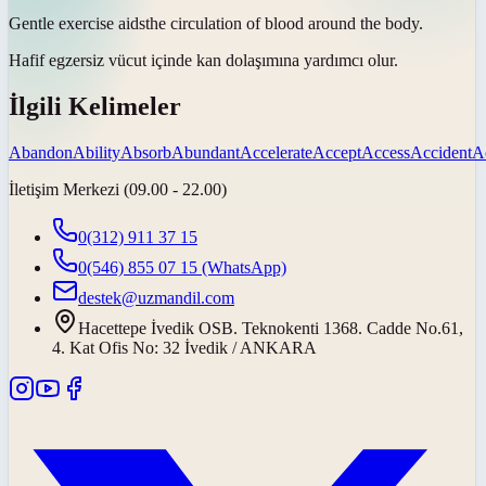
Gentle exercise
aids
the circulation of blood around the body.
Hafif egzersiz vücut içinde kan dolaşımına
yardımcı olur
.
İlgili Kelimeler
Abandon
Ability
Absorb
Abundant
Accelerate
Accept
Access
Accident
A
İletişim Merkezi (09.00 - 22.00)
0(312) 911 37 15
0(546) 855 07 15
(WhatsApp)
destek@uzmandil.com
Hacettepe İvedik OSB. Teknokenti 1368. Cadde No.61,
4. Kat Ofis No: 32 İvedik / ANKARA