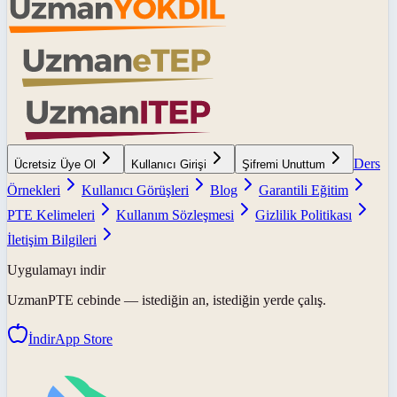
Ders
Ücretsiz Üye Ol
Kullanıcı Girişi
Şifremi Unuttum
Örnekleri
Kullanıcı Görüşleri
Blog
Garantili Eğitim
PTE Kelimeleri
Kullanım Sözleşmesi
Gizlilik Politikası
İletişim Bilgileri
Uygulamayı indir
UzmanPTE
cebinde — istediğin an, istediğin yerde çalış.
İndir
App Store