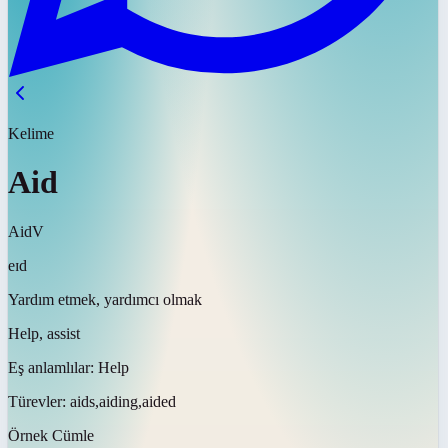
Kelime
Aid
Aid
V
eɪd
Yardım etmek, yardımcı olmak
Help, assist
Eş anlamlılar:
Help
Türevler:
aids,aiding,aided
Örnek Cümle