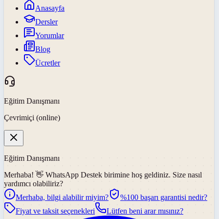
Anasayfa
Dersler
Yorumlar
Blog
Ücretler
Eğitim Danışmanı
Çevrimiçi (online)
Eğitim Danışmanı
Merhaba! 👋
WhatsApp Destek
birimine hoş geldiniz. Size nasıl
yardımcı olabiliriz?
Merhaba, bilgi alabilir miyim?
%100 başarı garantisi nedir?
Fiyat ve taksit seçenekleri
Lütfen beni arar mısınız?