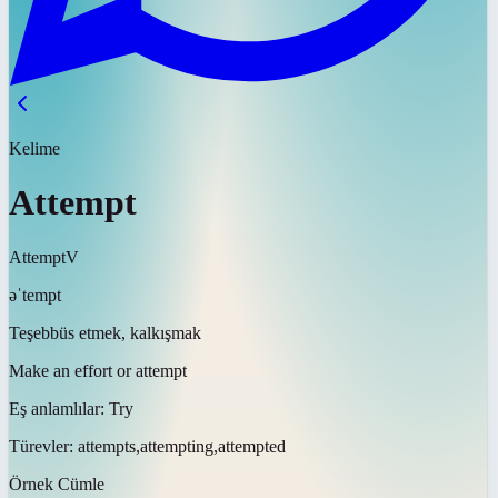
Kelime
Attempt
Attempt
V
əˈtempt
Teşebbüs etmek, kalkışmak
Make an effort or attempt
Eş anlamlılar:
Try
Türevler:
attempts,attempting,attempted
Örnek Cümle