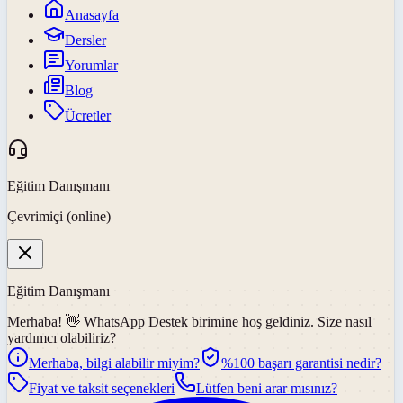
Anasayfa
Dersler
Yorumlar
Blog
Ücretler
Eğitim Danışmanı
Çevrimiçi (online)
Eğitim Danışmanı
Merhaba! 👋
WhatsApp Destek
birimine hoş geldiniz. Size nasıl
yardımcı olabiliriz?
Merhaba, bilgi alabilir miyim?
%100 başarı garantisi nedir?
Fiyat ve taksit seçenekleri
Lütfen beni arar mısınız?