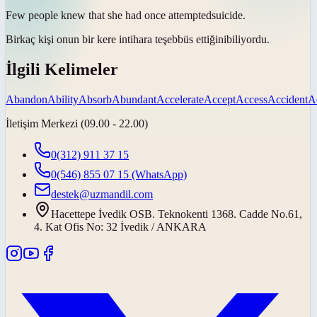
Few people knew that she had once
attempted
suicide.
Birkaç kişi onun bir kere intihara
teşebbüs ettiğini
biliyordu.
İlgili Kelimeler
Abandon
Ability
Absorb
Abundant
Accelerate
Accept
Access
Accident
A
İletişim Merkezi (09.00 - 22.00)
0(312) 911 37 15
0(546) 855 07 15
(WhatsApp)
destek@uzmandil.com
Hacettepe İvedik OSB. Teknokenti 1368. Cadde No.61,
4. Kat Ofis No: 32 İvedik / ANKARA