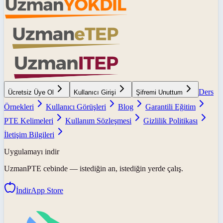
Ders
Ücretsiz Üye Ol
Kullanıcı Girişi
Şifremi Unuttum
Örnekleri
Kullanıcı Görüşleri
Blog
Garantili Eğitim
PTE Kelimeleri
Kullanım Sözleşmesi
Gizlilik Politikası
İletişim Bilgileri
Uygulamayı indir
UzmanPTE
cebinde — istediğin an, istediğin yerde çalış.
İndir
App Store