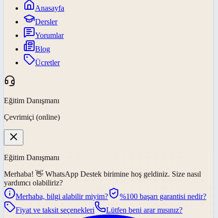
Anasayfa
Dersler
Yorumlar
Blog
Ücretler
Eğitim Danışmanı
Çevrimiçi (online)
Eğitim Danışmanı
Merhaba! 👋
WhatsApp Destek
birimine hoş geldiniz. Size nasıl
yardımcı olabiliriz?
Merhaba, bilgi alabilir miyim?
%100 başarı garantisi nedir?
Fiyat ve taksit seçenekleri
Lütfen beni arar mısınız?