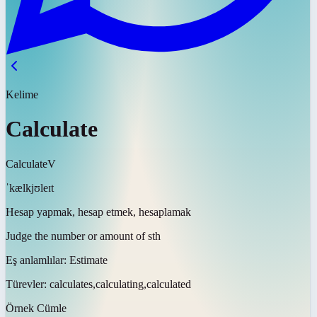
Kelime
Calculate
Calculate
V
ˈkælkjʊleɪt
Hesap yapmak, hesap etmek, hesaplamak
Judge the number or amount of sth
Eş anlamlılar:
Estimate
Türevler:
calculates,calculating,calculated
Örnek Cümle