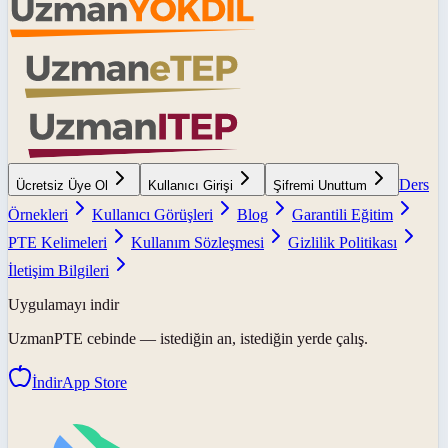
Ders
Ücretsiz Üye Ol
Kullanıcı Girişi
Şifremi Unuttum
Örnekleri
Kullanıcı Görüşleri
Blog
Garantili Eğitim
PTE Kelimeleri
Kullanım Sözleşmesi
Gizlilik Politikası
İletişim Bilgileri
Uygulamayı indir
UzmanPTE
cebinde — istediğin an, istediğin yerde çalış.
İndir
App Store