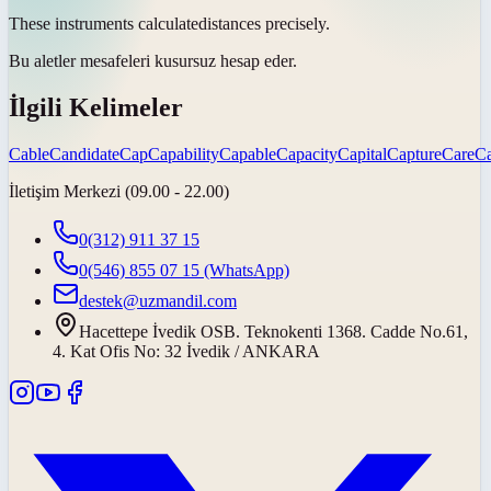
These instruments
calculate
distances precisely.
Bu aletler mesafeleri kusursuz
hesap eder
.
İlgili Kelimeler
Cable
Candidate
Cap
Capability
Capable
Capacity
Capital
Capture
Care
Ca
İletişim Merkezi (09.00 - 22.00)
0(312) 911 37 15
0(546) 855 07 15
(WhatsApp)
destek@uzmandil.com
Hacettepe İvedik OSB. Teknokenti 1368. Cadde No.61,
4. Kat Ofis No: 32 İvedik / ANKARA