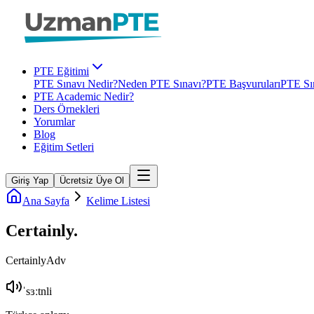
PTE Eğitimi
PTE Sınavı Nedir?
Neden PTE Sınavı?
PTE Başvuruları
PTE Sın
PTE Academic Nedir?
Ders Örnekleri
Yorumlar
Blog
Eğitim Setleri
Giriş Yap
Ücretsiz Üye Ol
Ana Sayfa
Kelime Listesi
Certainly
.
Certainly
Adv
ˈsɜːtnli