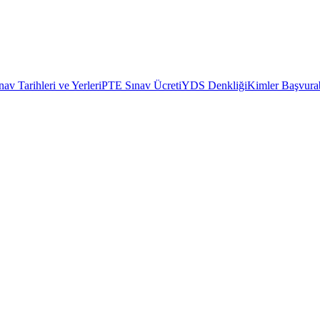
av Tarihleri ve Yerleri
PTE Sınav Ücreti
YDS Denkliği
Kimler Başvurab