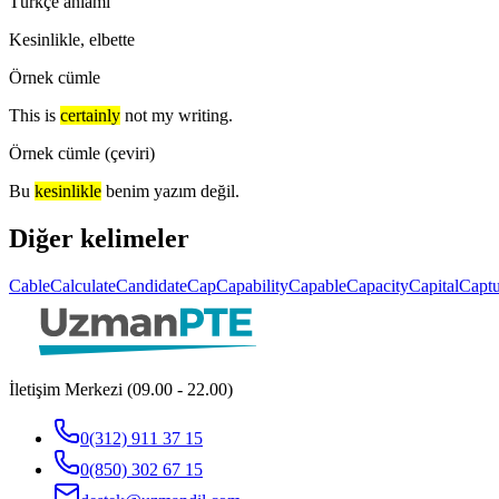
Türkçe anlamı
Kesinlikle, elbette
Örnek cümle
This is
certainly
not my writing.
Örnek cümle (çeviri)
Bu
kesinlikle
benim yazım değil.
Diğer kelimeler
Cable
Calculate
Candidate
Cap
Capability
Capable
Capacity
Capital
Captu
İletişim Merkezi (09.00 - 22.00)
0(312) 911 37 15
0(850) 302 67 15