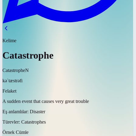
Kelime
Catastrophe
Catastrophe
N
kəˈtæstrəfi
Felaket
A sudden event that causes very great trouble
Eş anlamlılar:
Disaster
Türevler:
Catastrophes
Örnek Cümle