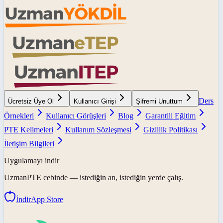
Ders
Ücretsiz Üye Ol
Kullanıcı Girişi
Şifremi Unuttum
Örnekleri
Kullanıcı Görüşleri
Blog
Garantili Eğitim
PTE Kelimeleri
Kullanım Sözleşmesi
Gizlilik Politikası
İletişim Bilgileri
Uygulamayı indir
UzmanPTE
cebinde — istediğin an, istediğin yerde çalış.
İndir
App Store