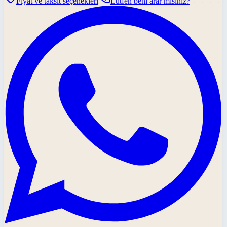
Fiyat ve taksit seçenekleri
Lütfen beni arar mısınız?