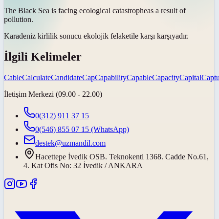
The Black Sea is facing ecological
catastrophe
as a result of
pollution.
Karadeniz kirlilik sonucu ekolojik
felaket
ile karşı karşıyadır.
İlgili Kelimeler
Cable
Calculate
Candidate
Cap
Capability
Capable
Capacity
Capital
Captu
İletişim Merkezi (09.00 - 22.00)
0(312) 911 37 15
0(546) 855 07 15
(WhatsApp)
destek@uzmandil.com
Hacettepe İvedik OSB. Teknokenti 1368. Cadde No.61,
4. Kat Ofis No: 32 İvedik / ANKARA