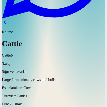
Kelime
Cattle
Cattle
N
ˈkætl̩
Sığır ve davarlar
Large farm animals, cows and bulls
Eş anlamlılar:
Cows
Türevler:
Cattles
Örnek Cümle