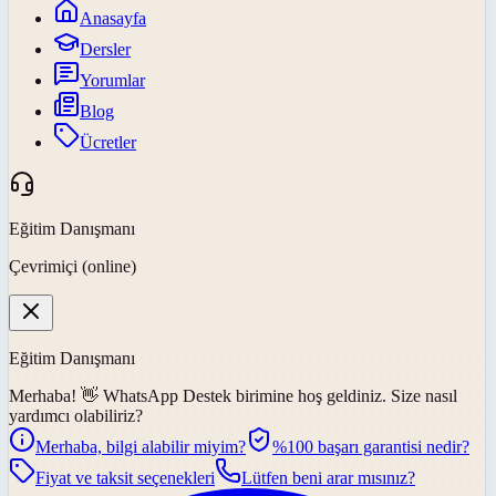
Anasayfa
Dersler
Yorumlar
Blog
Ücretler
Eğitim Danışmanı
Çevrimiçi (online)
Eğitim Danışmanı
Merhaba! 👋
WhatsApp Destek
birimine hoş geldiniz. Size nasıl
yardımcı olabiliriz?
Merhaba, bilgi alabilir miyim?
%100 başarı garantisi nedir?
Fiyat ve taksit seçenekleri
Lütfen beni arar mısınız?