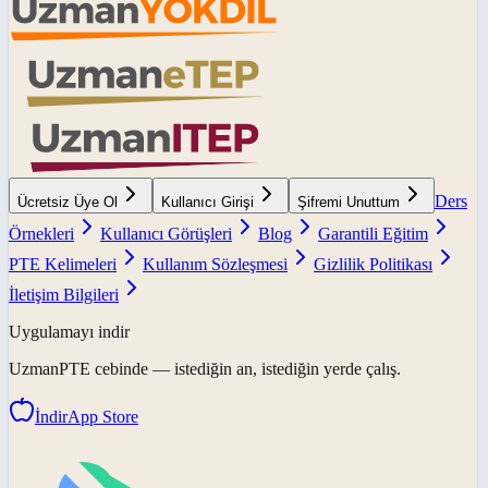
Ders
Ücretsiz Üye Ol
Kullanıcı Girişi
Şifremi Unuttum
Örnekleri
Kullanıcı Görüşleri
Blog
Garantili Eğitim
PTE Kelimeleri
Kullanım Sözleşmesi
Gizlilik Politikası
İletişim Bilgileri
Uygulamayı indir
UzmanPTE
cebinde — istediğin an, istediğin yerde çalış.
İndir
App Store