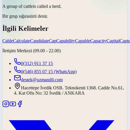
A group of
cattle
is called a herd.
Bir grup
sığıra
sürü denir.
İlgili Kelimeler
Cable
Calculate
Candidate
Cap
Capability
Capable
Capacity
Capital
Captu
İletişim Merkezi (09.00 - 22.00)
0(312) 911 37 15
0(546) 855 07 15
(WhatsApp)
destek@uzmandil.com
Hacettepe İvedik OSB. Teknokenti 1368. Cadde No.61,
4. Kat Ofis No: 32 İvedik / ANKARA