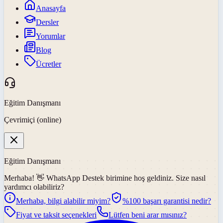
Anasayfa
Dersler
Yorumlar
Blog
Ücretler
Eğitim Danışmanı
Çevrimiçi (online)
Eğitim Danışmanı
Merhaba! 👋
WhatsApp Destek
birimine hoş geldiniz. Size nasıl
yardımcı olabiliriz?
Merhaba, bilgi alabilir miyim?
%100 başarı garantisi nedir?
Fiyat ve taksit seçenekleri
Lütfen beni arar mısınız?