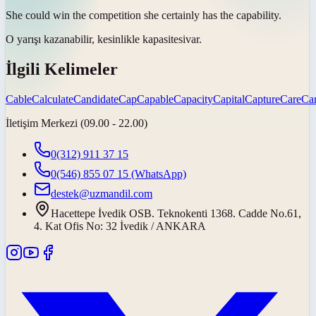
She could win the competition she certainly has the
capability
.
O yarışı kazanabilir, kesinlikle
kapasitesi
var.
İlgili Kelimeler
Cable
Calculate
Candidate
Cap
Capable
Capacity
Capital
Capture
Care
Car
İletişim Merkezi (09.00 - 22.00)
0(312) 911 37 15
0(546) 855 07 15
(WhatsApp)
destek@uzmandil.com
Hacettepe İvedik OSB. Teknokenti 1368. Cadde No.61,
4. Kat Ofis No: 32 İvedik / ANKARA