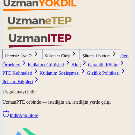
Ders
Ücretsiz Üye Ol
Kullanıcı Girişi
Şifremi Unuttum
Örnekleri
Kullanıcı Görüşleri
Blog
Garantili Eğitim
PTE Kelimeleri
Kullanım Sözleşmesi
Gizlilik Politikası
İletişim Bilgileri
Uygulamayı indir
UzmanPTE
cebinde — istediğin an, istediğin yerde çalış.
İndir
App Store