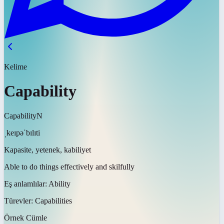
Kelime
Capability
Capability
N
ˌkeɪpəˈbɪlɪti
Kapasite, yetenek, kabiliyet
Able to do things effectively and skilfully
Eş anlamlılar:
Ability
Türevler:
Capabilities
Örnek Cümle