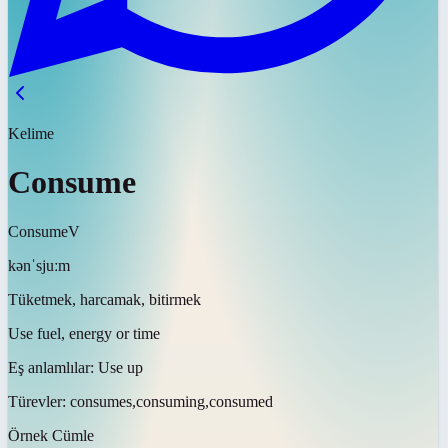
Kelime
Consume
Consume
V
kənˈsjuːm
Tüketmek, harcamak, bitirmek
Use fuel, energy or time
Eş anlamlılar:
Use up
Türevler:
consumes,consuming,consumed
Örnek Cümle