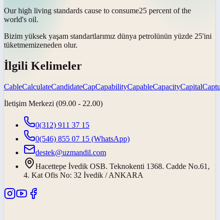
Our high living standards cause to
consume
25 percent of the
world's oil.
Bizim yüksek yaşam standartlarımız dünya petrolünün yüzde 25'ini
tüketmemize
neden olur.
İlgili Kelimeler
Cable
Calculate
Candidate
Cap
Capability
Capable
Capacity
Capital
Captu
İletişim Merkezi (09.00 - 22.00)
0(312) 911 37 15
0(546) 855 07 15
(WhatsApp)
destek@uzmandil.com
Hacettepe İvedik OSB. Teknokenti 1368. Cadde No.61,
4. Kat Ofis No: 32 İvedik / ANKARA