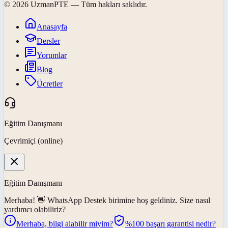
©
2026
UzmanPTE
— Tüm hakları saklıdır.
Anasayfa
Dersler
Yorumlar
Blog
Ücretler
Eğitim Danışmanı
Çevrimiçi (online)
Eğitim Danışmanı
Merhaba! 👋
WhatsApp Destek
birimine hoş geldiniz. Size nasıl
yardımcı olabiliriz?
Merhaba, bilgi alabilir miyim?
%100 başarı garantisi nedir?