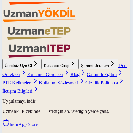
Ders
Ücretsiz Üye Ol
Kullanıcı Girişi
Şifremi Unuttum
Örnekleri
Kullanıcı Görüşleri
Blog
Garantili Eğitim
PTE Kelimeleri
Kullanım Sözleşmesi
Gizlilik Politikası
İletişim Bilgileri
Uygulamayı indir
UzmanPTE
cebinde — istediğin an, istediğin yerde çalış.
İndir
App Store