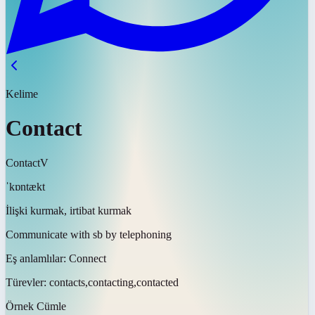
Kelime
Contact
Contact
V
ˈkɒntækt
İlişki kurmak, irtibat kurmak
Communicate with sb by telephoning
Eş anlamlılar:
Connect
Türevler:
contacts,contacting,contacted
Örnek Cümle