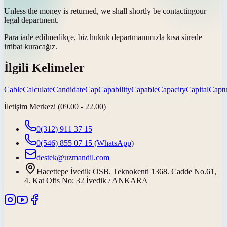
Unless the money is returned, we shall shortly be
contacting
our
legal department.
Para iade edilmedikçe, biz hukuk departmanımızla kısa sürede
irtibat kuracağız
.
İlgili Kelimeler
Cable
Calculate
Candidate
Cap
Capability
Capable
Capacity
Capital
Captu
İletişim Merkezi (09.00 - 22.00)
0(312) 911 37 15
0(546) 855 07 15
(WhatsApp)
destek@uzmandil.com
Hacettepe İvedik OSB. Teknokenti 1368. Cadde No.61,
4. Kat Ofis No: 32 İvedik / ANKARA