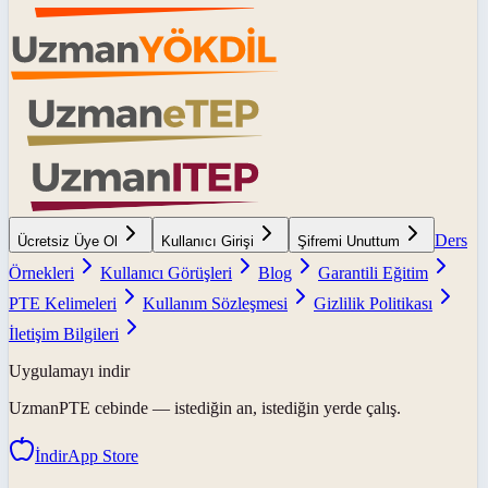
Ders
Ücretsiz Üye Ol
Kullanıcı Girişi
Şifremi Unuttum
Örnekleri
Kullanıcı Görüşleri
Blog
Garantili Eğitim
PTE Kelimeleri
Kullanım Sözleşmesi
Gizlilik Politikası
İletişim Bilgileri
Uygulamayı indir
UzmanPTE
cebinde — istediğin an, istediğin yerde çalış.
İndir
App Store