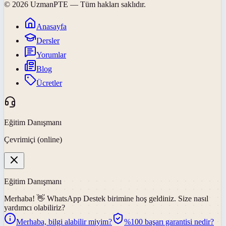
©
2026
UzmanPTE
— Tüm hakları saklıdır.
Anasayfa
Dersler
Yorumlar
Blog
Ücretler
Eğitim Danışmanı
Çevrimiçi (online)
Eğitim Danışmanı
Merhaba! 👋
WhatsApp Destek
birimine hoş geldiniz. Size nasıl
yardımcı olabiliriz?
Merhaba, bilgi alabilir miyim?
%100 başarı garantisi nedir?