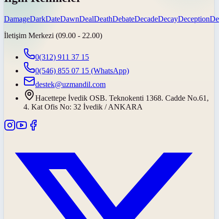
Damage
Dark
Date
Dawn
Deal
Death
Debate
Decade
Decay
Deception
De
İletişim Merkezi (09.00 - 22.00)
0(312) 911 37 15
0(546) 855 07 15
(WhatsApp)
destek@uzmandil.com
Hacettepe İvedik OSB. Teknokenti 1368. Cadde No.61,
4. Kat Ofis No: 32 İvedik / ANKARA