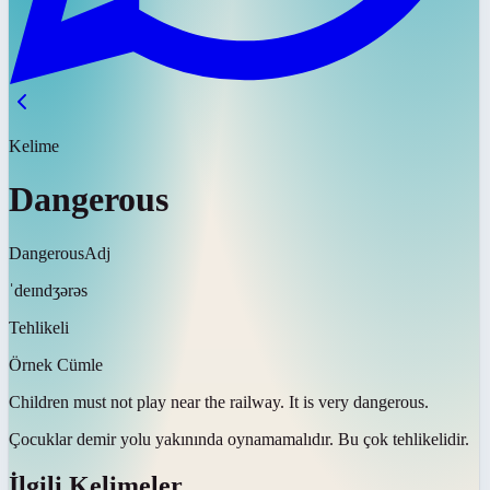
Kelime
Dangerous
Dangerous
Adj
ˈdeɪndʒərəs
Tehlikeli
Örnek Cümle
Children must not play near the railway. It is very
dangerous
.
Çocuklar demir yolu yakınında oynamamalıdır. Bu çok
tehlikelidir
.
İlgili Kelimeler