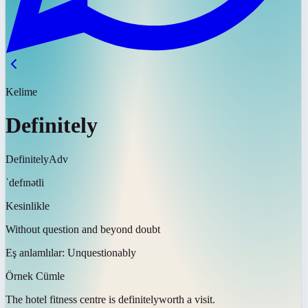
Kelime
Definitely
Definitely
Adv
ˈdefɪnətli
Kesinlikle
Without question and beyond doubt
Eş anlamlılar:
Unquestionably
Örnek Cümle
The hotel fitness centre is
definitely
worth a visit.