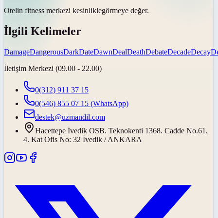
Otelin fitness merkezi
kesinlikle
görmeye değer.
İlgili Kelimeler
Damage
Dangerous
Dark
Date
Dawn
Deal
Death
Debate
Decade
Decay
De
İletişim Merkezi (09.00 - 22.00)
0(312) 911 37 15
0(546) 855 07 15
(WhatsApp)
destek@uzmandil.com
Hacettepe İvedik OSB. Teknokenti 1368. Cadde No.61,
4. Kat Ofis No: 32 İvedik / ANKARA