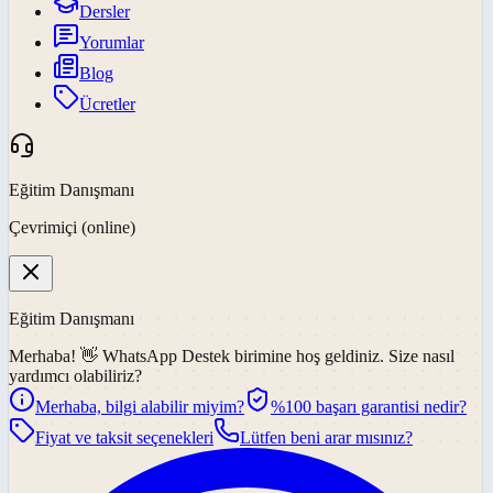
Dersler
Yorumlar
Blog
Ücretler
Eğitim Danışmanı
Çevrimiçi (online)
Eğitim Danışmanı
Merhaba! 👋
WhatsApp Destek
birimine hoş geldiniz. Size nasıl
yardımcı olabiliriz?
Merhaba, bilgi alabilir miyim?
%100 başarı garantisi nedir?
Fiyat ve taksit seçenekleri
Lütfen beni arar mısınız?