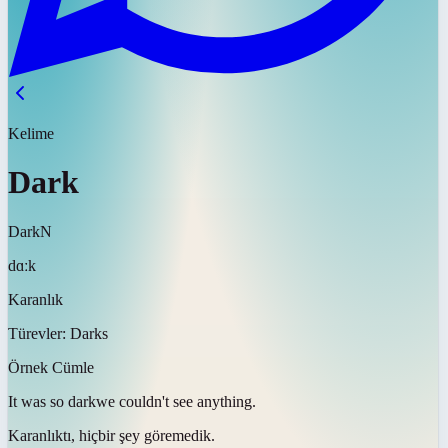
Kelime
Dark
Dark
N
dɑːk
Karanlık
Türevler:
Darks
Örnek Cümle
It was so
dark
we couldn't see anything.
Karanlıktı
, hiçbir şey göremedik.