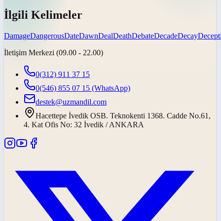
İlgili Kelimeler
Damage
Dangerous
Date
Dawn
Deal
Death
Debate
Decade
Decay
Decept
İletişim Merkezi (09.00 - 22.00)
0(312) 911 37 15
0(546) 855 07 15
(WhatsApp)
destek@uzmandil.com
Hacettepe İvedik OSB. Teknokenti 1368. Cadde No.61,
4. Kat Ofis No: 32 İvedik / ANKARA