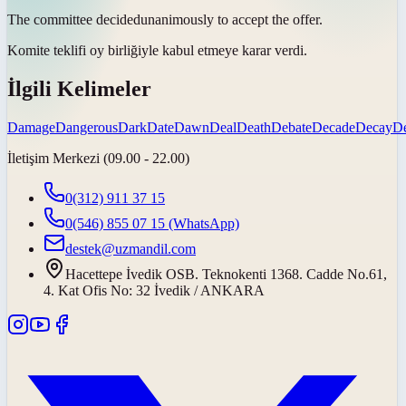
The committee
decided
unanimously to accept the offer.
Komite teklifi oy birliğiyle kabul etmeye
karar verdi
.
İlgili Kelimeler
Damage
Dangerous
Dark
Date
Dawn
Deal
Death
Debate
Decade
Decay
De
İletişim Merkezi (09.00 - 22.00)
0(312) 911 37 15
0(546) 855 07 15
(WhatsApp)
destek@uzmandil.com
Hacettepe İvedik OSB. Teknokenti 1368. Cadde No.61,
4. Kat Ofis No: 32 İvedik / ANKARA