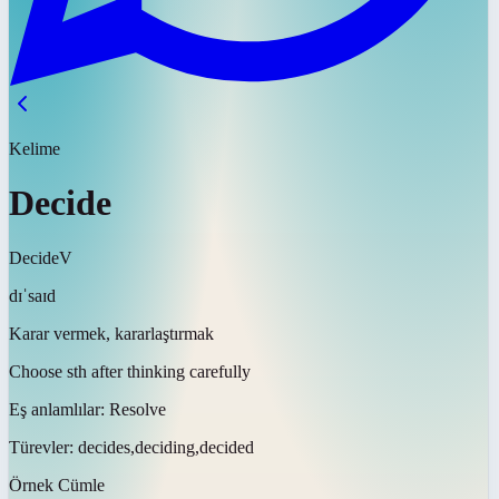
Kelime
Decide
Decide
V
dɪˈsaɪd
Karar vermek, kararlaştırmak
Choose sth after thinking carefully
Eş anlamlılar:
Resolve
Türevler:
decides,deciding,decided
Örnek Cümle