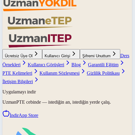
Ders
Ücretsiz Üye Ol
Kullanıcı Girişi
Şifremi Unuttum
Örnekleri
Kullanıcı Görüşleri
Blog
Garantili Eğitim
PTE Kelimeleri
Kullanım Sözleşmesi
Gizlilik Politikası
İletişim Bilgileri
Uygulamayı indir
UzmanPTE
cebinde — istediğin an, istediğin yerde çalış.
İndir
App Store