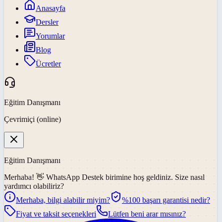
Anasayfa
Dersler
Yorumlar
Blog
Ücretler
Eğitim Danışmanı
Çevrimiçi (online)
Eğitim Danışmanı
Merhaba! 👋
WhatsApp Destek
birimine hoş geldiniz. Size nasıl
yardımcı olabiliriz?
Merhaba, bilgi alabilir miyim?
%100 başarı garantisi nedir?
Fiyat ve taksit seçenekleri
Lütfen beni arar mısınız?