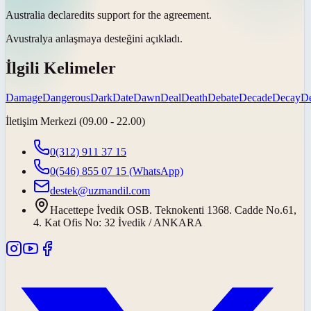
Australia
declared
its support for the agreement.
Avustralya anlaşmaya desteğini
açıkladı
.
İlgili Kelimeler
Damage
Dangerous
Dark
Date
Dawn
Deal
Death
Debate
Decade
Decay
De
İletişim Merkezi (09.00 - 22.00)
0(312) 911 37 15
0(546) 855 07 15
(WhatsApp)
destek@uzmandil.com
Hacettepe İvedik OSB. Teknokenti 1368. Cadde No.61,
4. Kat Ofis No: 32 İvedik / ANKARA