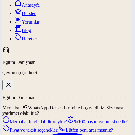
Anasayfa
Dersler
Yorumlar
Blog
Ücretler
Eğitim Danışmanı
Çevrimiçi (online)
Eğitim Danışmanı
Merhaba! 👋
WhatsApp Destek
birimine hoş geldiniz. Size nasıl
yardımcı olabiliriz?
Merhaba, bilgi alabilir miyim?
%100 başarı garantisi nedir?
Fiyat ve taksit seçenekleri
Lütfen beni arar mısınız?