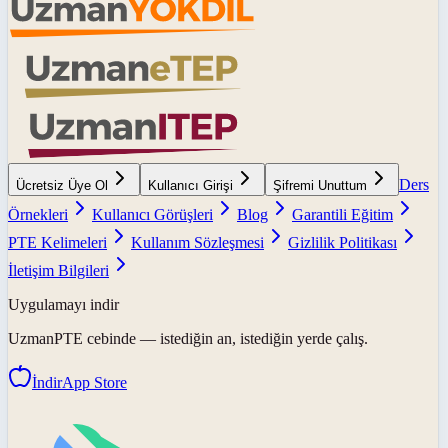
Ders
Ücretsiz Üye Ol
Kullanıcı Girişi
Şifremi Unuttum
Örnekleri
Kullanıcı Görüşleri
Blog
Garantili Eğitim
PTE Kelimeleri
Kullanım Sözleşmesi
Gizlilik Politikası
İletişim Bilgileri
Uygulamayı indir
UzmanPTE
cebinde — istediğin an, istediğin yerde çalış.
İndir
App Store