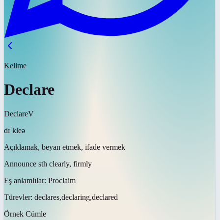
Kelime
Declare
Declare
V
dɪˈkleə
Açıklamak, beyan etmek, ifade vermek
Announce sth clearly, firmly
Eş anlamlılar:
Proclaim
Türevler:
declares,declaring,declared
Örnek Cümle