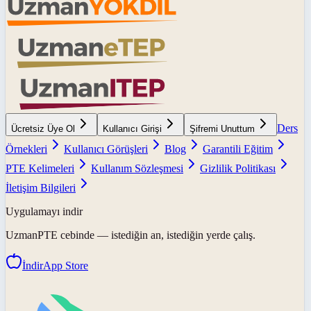
Ders
Ücretsiz Üye Ol
Kullanıcı Girişi
Şifremi Unuttum
Örnekleri
Kullanıcı Görüşleri
Blog
Garantili Eğitim
PTE Kelimeleri
Kullanım Sözleşmesi
Gizlilik Politikası
İletişim Bilgileri
Uygulamayı indir
UzmanPTE
cebinde — istediğin an, istediğin yerde çalış.
İndir
App Store