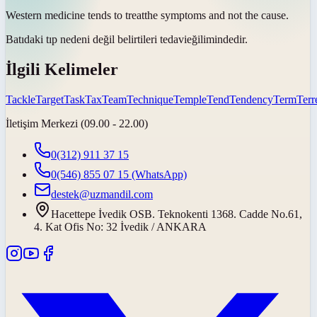
Western medicine tends to
treat
the symptoms and not the cause.
Batıdaki tıp nedeni değil belirtileri
tedavi
eğilimindedir.
İlgili Kelimeler
Tackle
Target
Task
Tax
Team
Technique
Temple
Tend
Tendency
Term
Terre
İletişim Merkezi (09.00 - 22.00)
0(312) 911 37 15
0(546) 855 07 15
(WhatsApp)
destek@uzmandil.com
Hacettepe İvedik OSB. Teknokenti 1368. Cadde No.61,
4. Kat Ofis No: 32 İvedik / ANKARA