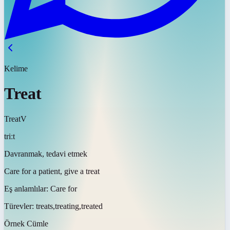
Kelime
Treat
Treat
V
triːt
Davranmak, tedavi etmek
Care for a patient, give a treat
Eş anlamlılar:
Care for
Türevler:
treats,treating,treated
Örnek Cümle