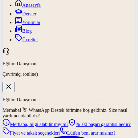
Anasayfa
Dersler
Yorumlar
Blog
Ücretler
Eğitim Danışmanı
Çevrimiçi (online)
Eğitim Danışmanı
Merhaba! 👋
WhatsApp Destek
birimine hoş geldiniz. Size nasıl
yardımcı olabiliriz?
Merhaba, bilgi alabilir miyim?
%100 başarı garantisi nedir?
Fiyat ve taksit seçenekleri
Lütfen beni arar mısınız?