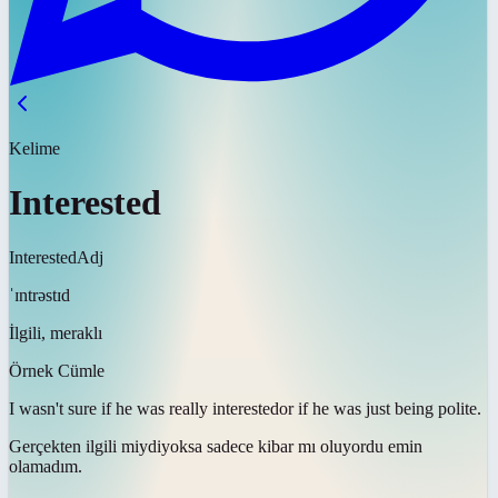
Kelime
Interested
Interested
Adj
ˈɪntrəstɪd
İlgili, meraklı
Örnek Cümle
I wasn't sure if he was really
interested
or if he was just being polite.
Gerçekten
ilgili miydi
yoksa sadece kibar mı oluyordu emin
olamadım.