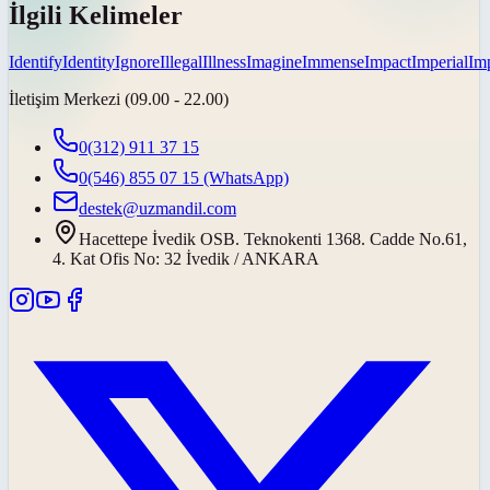
İlgili Kelimeler
Identify
Identity
Ignore
Illegal
Illness
Imagine
Immense
Impact
Imperial
Imp
İletişim Merkezi (09.00 - 22.00)
0(312) 911 37 15
0(546) 855 07 15
(WhatsApp)
destek@uzmandil.com
Hacettepe İvedik OSB. Teknokenti 1368. Cadde No.61,
4. Kat Ofis No: 32 İvedik / ANKARA