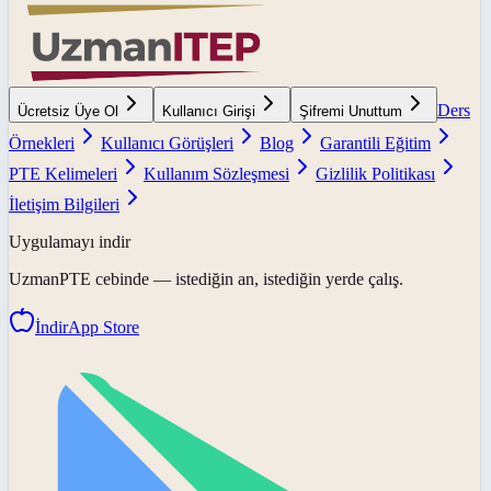
Ders
Ücretsiz Üye Ol
Kullanıcı Girişi
Şifremi Unuttum
Örnekleri
Kullanıcı Görüşleri
Blog
Garantili Eğitim
PTE Kelimeleri
Kullanım Sözleşmesi
Gizlilik Politikası
İletişim Bilgileri
Uygulamayı indir
UzmanPTE
cebinde — istediğin an, istediğin yerde çalış.
İndir
App Store