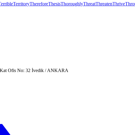
Terrible
Territory
Therefore
Thesis
Thoroughly
Threat
Threaten
Thrive
Thro
. Kat Ofis No: 32 İvedik / ANKARA