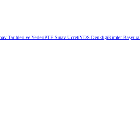
av Tarihleri ve Yerleri
PTE Sınav Ücreti
YDS Denkliği
Kimler Başvurab