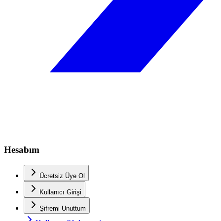
Hesabım
Ücretsiz Üye Ol
Kullanıcı Girişi
Şifremi Unuttum