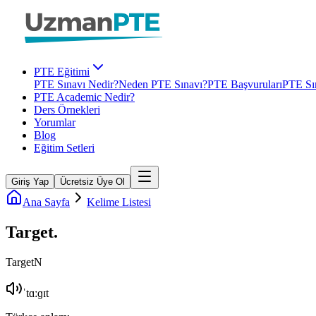
PTE Eğitimi
PTE Sınavı Nedir?
Neden PTE Sınavı?
PTE Başvuruları
PTE Sın
PTE Academic Nedir?
Ders Örnekleri
Yorumlar
Blog
Eğitim Setleri
Giriş Yap
Ücretsiz Üye Ol
Ana Sayfa
Kelime Listesi
Target
.
Target
N
ˈtɑːɡɪt