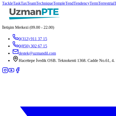
Tackle
Task
Tax
Team
Technique
Temple
Tend
Tendency
Term
Terrestrial
İletişim Merkezi (09.00 - 22.00)
0(312) 911 37 15
0(850) 302 67 15
destek@uzmandil.com
Hacettepe İvedik OSB. Teknokenti 1368. Cadde No.61, 4