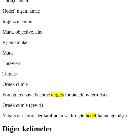
Türkçe anlamı
Hedef, nişan, amaç
İngilizce tanımı
Mark, objective, aim
Eş anlamlılar
Mark
Türevleri
Targets
Örnek cümle
Foreigners have become
targets
for attack by terrorists.
Örnek cümle (çeviri)
Yabancılar teröristler tarafından saldırı için
hedef
haline gelmiştir.
Diğer kelimeler