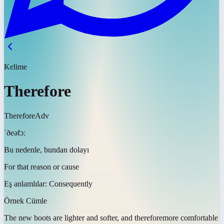
Kelime
Therefore
Therefore
Adv
ˈðeəfɔː
Bu nedenle, bundan dolayı
For that reason or cause
Eş anlamlılar:
Consequently
Örnek Cümle
The new boots are lighter and softer, and
therefore
more comfortable