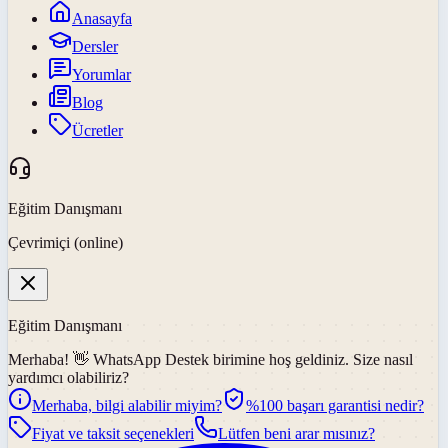
Anasayfa
Dersler
Yorumlar
Blog
Ücretler
Eğitim Danışmanı
Çevrimiçi (online)
Eğitim Danışmanı
Merhaba! 👋
WhatsApp Destek
birimine hoş geldiniz. Size nasıl
yardımcı olabiliriz?
Merhaba, bilgi alabilir miyim?
%100 başarı garantisi nedir?
Fiyat ve taksit seçenekleri
Lütfen beni arar mısınız?