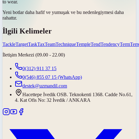
to wear.
Yeni botlar daha hafif ve yumuşak ve
bu nedenle
giymesi daha
rahattır.
İlgili Kelimeler
Tackle
Target
Task
Tax
Team
Technique
Temple
Tend
Tendency
Term
Terre
İletişim Merkezi (09.00 - 22.00)
0(312) 911 37 15
0(546) 855 07 15
(WhatsApp)
destek@uzmandil.com
Hacettepe İvedik OSB. Teknokenti 1368. Cadde No.61,
4. Kat Ofis No: 32 İvedik / ANKARA