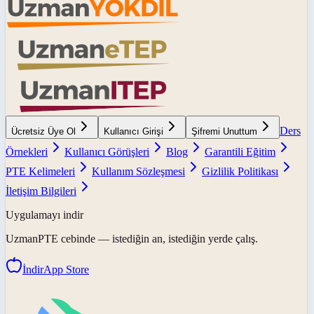
Ders
Ücretsiz Üye Ol
Kullanıcı Girişi
Şifremi Unuttum
Örnekleri
Kullanıcı Görüşleri
Blog
Garantili Eğitim
PTE Kelimeleri
Kullanım Sözleşmesi
Gizlilik Politikası
İletişim Bilgileri
Uygulamayı indir
UzmanPTE
cebinde — istediğin an, istediğin yerde çalış.
İndir
App Store