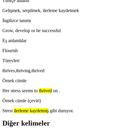
Türkçe anlamı
Gelişmek, serpilmek, ilerleme kaydetmek
İngilizce tanımı
Grow, develop or be successful
Eş anlamlılar
Flourish
Türevleri
thrives,thriving,thrived
Örnek cümle
Her stress seems to
thrived
on .
Örnek cümle (çeviri)
Stresi
ilerleme kaydetmiş
gibi duruyor.
Diğer kelimeler