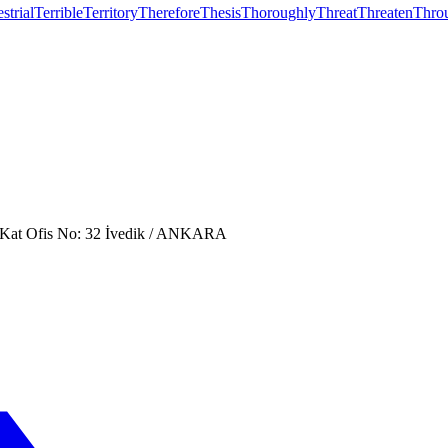
strial
Terrible
Territory
Therefore
Thesis
Thoroughly
Threat
Threaten
Thro
. Kat Ofis No: 32 İvedik / ANKARA