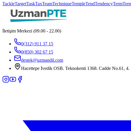
Tackle
Target
Task
Tax
Team
Technique
Temple
Tend
Tendency
Term
Terre
İletişim Merkezi (09.00 - 22.00)
0(312) 911 37 15
0(850) 302 67 15
destek@uzmandil.com
Hacettepe İvedik OSB. Teknokenti 1368. Cadde No.61, 4