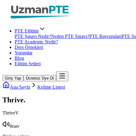
PTE Eğitimi
PTE Sınavı Nedir?
Neden PTE Sınavı?
PTE Başvuruları
PTE Sın
PTE Academic Nedir?
Ders Örnekleri
Yorumlar
Blog
Eğitim Setleri
Giriş Yap
Ücretsiz Üye Ol
Ana Sayfa
Kelime Listesi
Thrive
.
Thrive
V
θraɪv