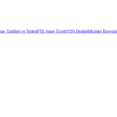
av Tarihleri ve Yerleri
PTE Sınav Ücreti
YDS Denkliği
Kimler Başvurab