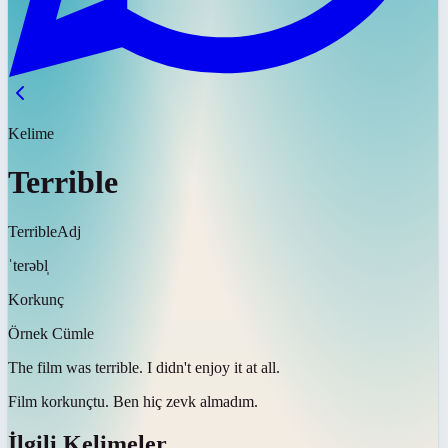
Kelime
Terrible
Terrible
Adj
ˈterəbl̩
Korkunç
Örnek Cümle
The film was
terrible
. I didn't enjoy it at all.
Film
korkunçtu
. Ben hiç zevk almadım.
İlgili Kelimeler