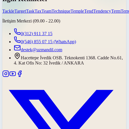
Tackle
Target
Task
Tax
Team
Technique
Temple
Tend
Tendency
Term
Terre
İletişim Merkezi (09.00 - 22.00)
0(312) 911 37 15
0(546) 855 07 15
(WhatsApp)
destek@uzmandil.com
Hacettepe İvedik OSB. Teknokenti 1368. Cadde No.61,
4. Kat Ofis No: 32 İvedik / ANKARA