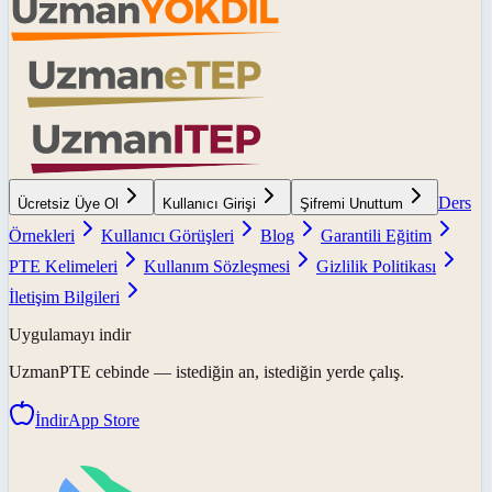
Ders
Ücretsiz Üye Ol
Kullanıcı Girişi
Şifremi Unuttum
Örnekleri
Kullanıcı Görüşleri
Blog
Garantili Eğitim
PTE Kelimeleri
Kullanım Sözleşmesi
Gizlilik Politikası
İletişim Bilgileri
Uygulamayı indir
UzmanPTE
cebinde — istediğin an, istediğin yerde çalış.
İndir
App Store