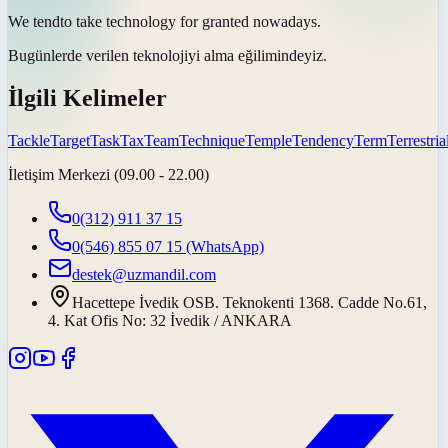
We
tend
to take technology for granted nowadays.
Bugünlerde verilen teknolojiyi alma
eğilimindeyiz
.
İlgili Kelimeler
Tackle
Target
Task
Tax
Team
Technique
Temple
Tendency
Term
Terrestria
İletişim Merkezi (09.00 - 22.00)
0(312) 911 37 15
0(546) 855 07 15
(WhatsApp)
destek@uzmandil.com
Hacettepe İvedik OSB. Teknokenti 1368. Cadde No.61,
4. Kat Ofis No: 32 İvedik / ANKARA