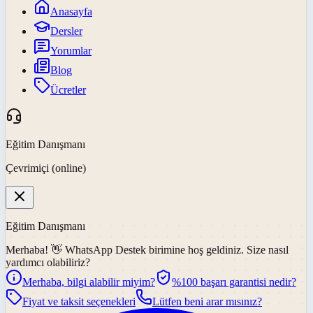
Anasayfa
Dersler
Yorumlar
Blog
Ücretler
Eğitim Danışmanı
Çevrimiçi (online)
Eğitim Danışmanı
Merhaba! 👋
WhatsApp Destek
birimine hoş geldiniz. Size nasıl
yardımcı olabiliriz?
Merhaba, bilgi alabilir miyim?
%100 başarı garantisi nedir?
Fiyat ve taksit seçenekleri
Lütfen beni arar mısınız?