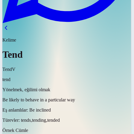
Kelime
Tend
Tend
V
tend
Yönelmek, eğilimi olmak
Be likely to behave in a particular way
Eş anlamlılar:
Be inclined
Türevler:
tends,tending,tended
Örnek Cümle