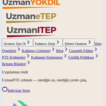
Ders
Ücretsiz Üye Ol
Kullanıcı Girişi
Şifremi Unuttum
Örnekleri
Kullanıcı Görüşleri
Blog
Garantili Eğitim
PTE Kelimeleri
Kullanım Sözleşmesi
Gizlilik Politikası
İletişim Bilgileri
Uygulamayı indir
UzmanPTE
cebinde — istediğin an, istediğin yerde çalış.
İndir
App Store