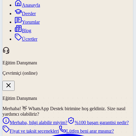
Anasayfa
Dersler
Yorumlar
Blog
Ücretler
Eğitim Danışmanı
Çevrimiçi (online)
Eğitim Danışmanı
Merhaba! 👋
WhatsApp Destek
birimine hoş geldiniz. Size nasıl
yardımcı olabiliriz?
Merhaba, bilgi alabilir miyim?
%100 başarı garantisi nedir?
Fiyat ve taksit seçenekleri
Lütfen beni arar mısınız?