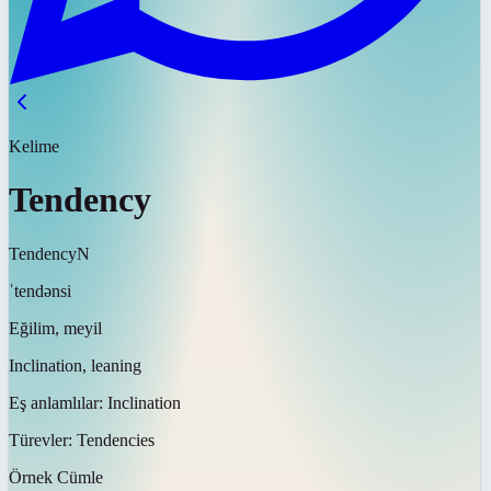
Kelime
Tendency
Tendency
N
ˈtendənsi
Eğilim, meyil
Inclination, leaning
Eş anlamlılar:
Inclination
Türevler:
Tendencies
Örnek Cümle