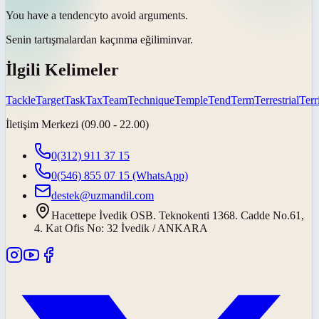
You have a
tendency
to avoid arguments.
Senin tartışmalardan kaçınma
eğilimin
var.
İlgili Kelimeler
Tackle
Target
Task
Tax
Team
Technique
Temple
Tend
Term
Terrestrial
Terr
İletişim Merkezi (09.00 - 22.00)
0(312) 911 37 15
0(546) 855 07 15
(WhatsApp)
destek@uzmandil.com
Hacettepe İvedik OSB. Teknokenti 1368. Cadde No.61,
4. Kat Ofis No: 32 İvedik / ANKARA