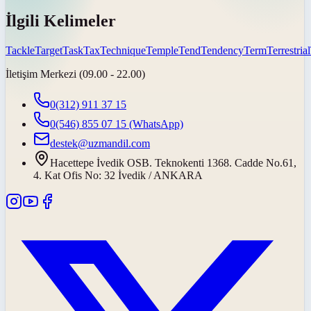
İlgili Kelimeler
Tackle
Target
Task
Tax
Technique
Temple
Tend
Tendency
Term
Terrestrial
İletişim Merkezi (09.00 - 22.00)
0(312) 911 37 15
0(546) 855 07 15
(WhatsApp)
destek@uzmandil.com
Hacettepe İvedik OSB. Teknokenti 1368. Cadde No.61,
4. Kat Ofis No: 32 İvedik / ANKARA