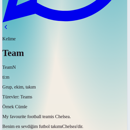
Kelime
Team
Team
N
tiːm
Grup, ekim, takım
Türevler:
Teams
Örnek Cümle
My favourite football
team
is Chelsea.
Benim en sevdiğim futbol
takımı
Chelsea'dir.