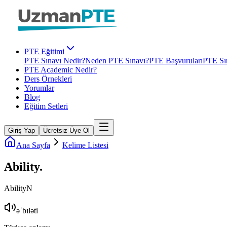
PTE Eğitimi
PTE Sınavı Nedir?
Neden PTE Sınavı?
PTE Başvuruları
PTE Sın
PTE Academic Nedir?
Ders Örnekleri
Yorumlar
Blog
Eğitim Setleri
Giriş Yap
Ücretsiz Üye Ol
Ana Sayfa
Kelime Listesi
Ability
.
Ability
N
əˈbɪləti