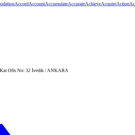
dation
Accord
Account
Accumulate
Accurate
Achieve
Acquire
Action
Ac
. Kat Ofis No: 32 İvedik / ANKARA