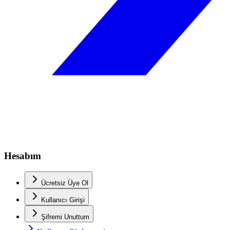
Hesabım
Ücretsiz Üye Ol
Kullanıcı Girişi
Şifremi Unuttum