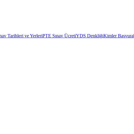
av Tarihleri ve Yerleri
PTE Sınav Ücreti
YDS Denkliği
Kimler Başvurab