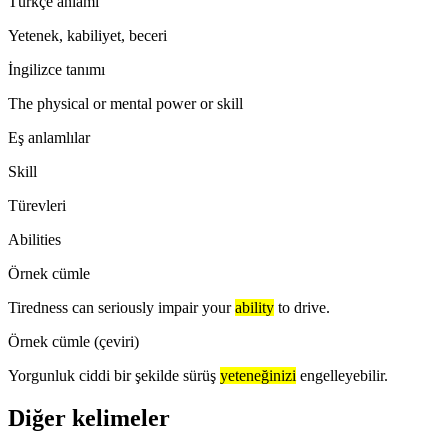
Türkçe anlamı
Yetenek, kabiliyet, beceri
İngilizce tanımı
The physical or mental power or skill
Eş anlamlılar
Skill
Türevleri
Abilities
Örnek cümle
Tiredness can seriously impair your
ability
to drive.
Örnek cümle (çeviri)
Yorgunluk ciddi bir şekilde sürüş
yeteneğinizi
engelleyebilir.
Diğer kelimeler