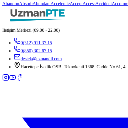
Abandon
Absorb
Abundant
Accelerate
Accept
Access
Accident
Accommo
İletişim Merkezi (09.00 - 22.00)
0(312) 911 37 15
0(850) 302 67 15
destek@uzmandil.com
Hacettepe İvedik OSB. Teknokenti 1368. Cadde No.61, 4