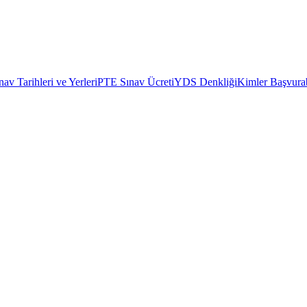
av Tarihleri ve Yerleri
PTE Sınav Ücreti
YDS Denkliği
Kimler Başvurab