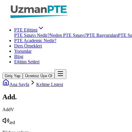
PTE Eğitimi
PTE Sınavı Nedir?
Neden PTE Sınavı?
PTE Başvuruları
PTE Sın
PTE Academic Nedir?
Ders Örnekleri
Yorumlar
Blog
Eğitim Setleri
Giriş Yap
Ücretsiz Üye Ol
Ana Sayfa
Kelime Listesi
Add
.
Add
V
æd