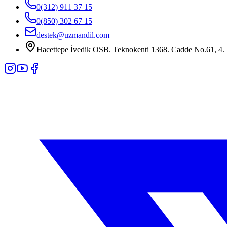
0(312) 911 37 15
0(850) 302 67 15
destek@uzmandil.com
Hacettepe İvedik OSB. Teknokenti 1368. Cadde No.61, 4