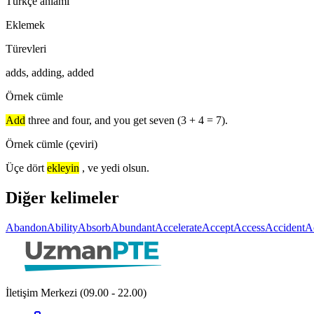
Türkçe anlamı
Eklemek
Türevleri
adds, adding, added
Örnek cümle
Add
three and four, and you get seven (3 + 4 = 7).
Örnek cümle (çeviri)
Üçe dört
ekleyin
, ve yedi olsun.
Diğer kelimeler
Abandon
Ability
Absorb
Abundant
Accelerate
Accept
Access
Accident
A
İletişim Merkezi (09.00 - 22.00)