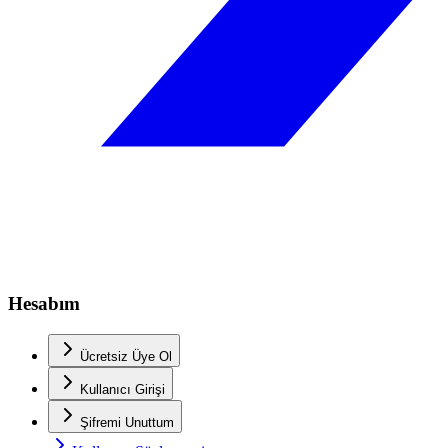
Hesabım
Ücretsiz Üye Ol
Kullanıcı Girişi
Şifremi Unuttum