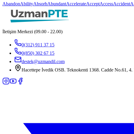
Abandon
Ability
Absorb
Abundant
Accelerate
Accept
Access
Accident
A
İletişim Merkezi (09.00 - 22.00)
0(312) 911 37 15
0(850) 302 67 15
destek@uzmandil.com
Hacettepe İvedik OSB. Teknokenti 1368. Cadde No.61, 4