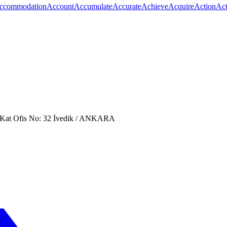
ccommodation
Account
Accumulate
Accurate
Achieve
Acquire
Action
Act
. Kat Ofis No: 32 İvedik / ANKARA