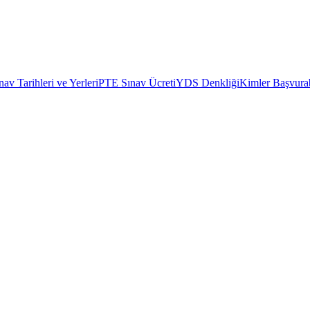
av Tarihleri ve Yerleri
PTE Sınav Ücreti
YDS Denkliği
Kimler Başvurab