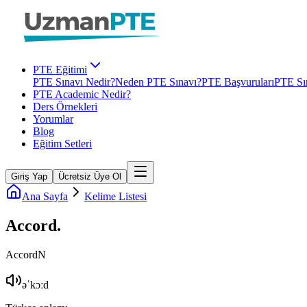
PTE Eğitimi
PTE Sınavı Nedir?
Neden PTE Sınavı?
PTE Başvuruları
PTE Sın
PTE Academic Nedir?
Ders Örnekleri
Yorumlar
Blog
Eğitim Setleri
Giriş Yap
Ücretsiz Üye Ol
Ana Sayfa
Kelime Listesi
Accord
.
Accord
N
əˈkɔːd