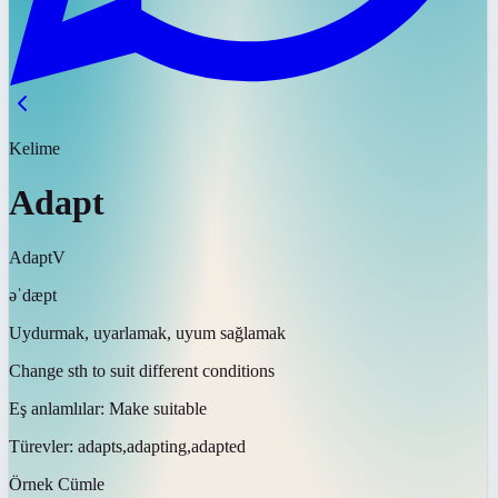
Kelime
Adapt
Adapt
V
əˈdæpt
Uydurmak, uyarlamak, uyum sağlamak
Change sth to suit different conditions
Eş anlamlılar:
Make suitable
Türevler:
adapts,adapting,adapted
Örnek Cümle