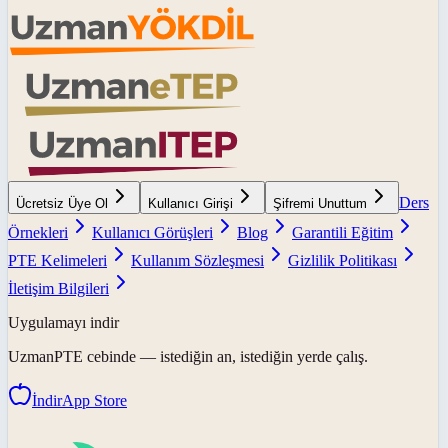
Ders
Ücretsiz Üye Ol
Kullanıcı Girişi
Şifremi Unuttum
Örnekleri
Kullanıcı Görüşleri
Blog
Garantili Eğitim
PTE Kelimeleri
Kullanım Sözleşmesi
Gizlilik Politikası
İletişim Bilgileri
Uygulamayı indir
UzmanPTE
cebinde — istediğin an, istediğin yerde çalış.
İndir
App Store