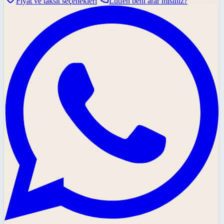
Fiyat ve taksit seçenekleri
Lütfen beni arar mısınız?