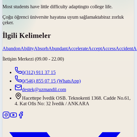
Most students have little difficulty
adapting
to college life.
Çoğu öğrenci üniversite hayatına
uyum sağlamakta
biraz zorluk
çeker.
İlgili Kelimeler
Abandon
Ability
Absorb
Abundant
Accelerate
Accept
Access
Accident
A
İletişim Merkezi (09.00 - 22.00)
0(312) 911 37 15
0(546) 855 07 15
(WhatsApp)
destek@uzmandil.com
Hacettepe İvedik OSB. Teknokenti 1368. Cadde No.61,
4. Kat Ofis No: 32 İvedik / ANKARA