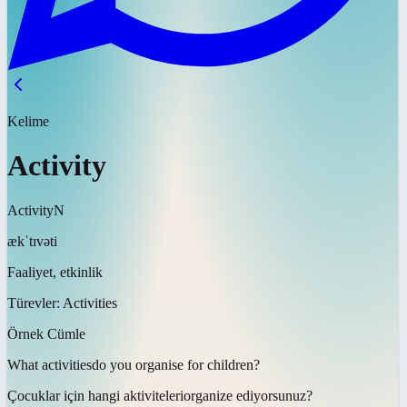
Kelime
Activity
Activity
N
ækˈtɪvəti
Faaliyet, etkinlik
Türevler:
Activities
Örnek Cümle
What
activities
do you organise for children?
Çocuklar için hangi
aktiviteleri
organize ediyorsunuz?