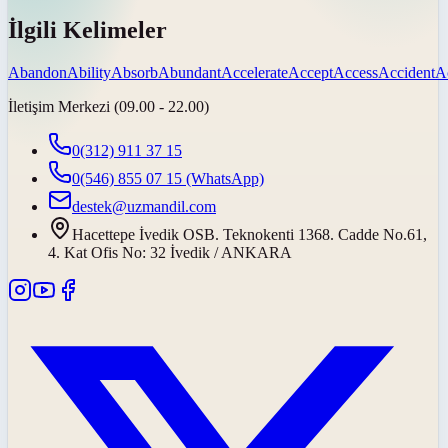
İlgili Kelimeler
Abandon
Ability
Absorb
Abundant
Accelerate
Accept
Access
Accident
A
İletişim Merkezi (09.00 - 22.00)
0(312) 911 37 15
0(546) 855 07 15
(WhatsApp)
destek@uzmandil.com
Hacettepe İvedik OSB. Teknokenti 1368. Cadde No.61,
4. Kat Ofis No: 32 İvedik / ANKARA