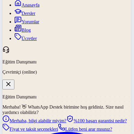
Anasayfa
Dersler
Yorumlar
Blog
Ücretler
Eğitim Danışmanı
Çevrimiçi (online)
Eğitim Danışmanı
Merhaba! 👋
WhatsApp Destek
birimine hoş geldiniz. Size nasıl
yardımcı olabiliriz?
Merhaba, bilgi alabilir miyim?
%100 başarı garantisi nedir?
Fiyat ve taksit seçenekleri
Lütfen beni arar mısınız?