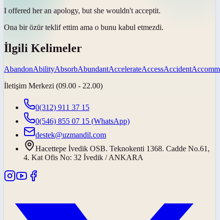
I offered her an apology, but she wouldn't
accept
it.
Ona bir özür teklif ettim ama o bunu
kabul etmezdi
.
İlgili Kelimeler
Abandon
Ability
Absorb
Abundant
Accelerate
Access
Accident
Accommo
İletişim Merkezi (09.00 - 22.00)
0(312) 911 37 15
0(546) 855 07 15
(WhatsApp)
destek@uzmandil.com
Hacettepe İvedik OSB. Teknokenti 1368. Cadde No.61,
4. Kat Ofis No: 32 İvedik / ANKARA