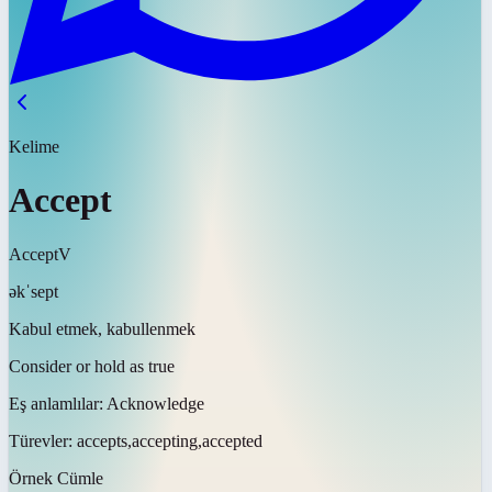
Kelime
Accept
Accept
V
əkˈsept
Kabul etmek, kabullenmek
Consider or hold as true
Eş anlamlılar:
Acknowledge
Türevler:
accepts,accepting,accepted
Örnek Cümle