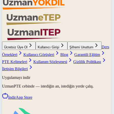
Ders
Ücretsiz Üye Ol
Kullanıcı Girişi
Şifremi Unuttum
Örnekleri
Kullanıcı Görüşleri
Blog
Garantili Eğitim
PTE Kelimeleri
Kullanım Sözleşmesi
Gizlilik Politikası
İletişim Bilgileri
Uygulamayı indir
UzmanPTE
cebinde — istediğin an, istediğin yerde çalış.
İndir
App Store