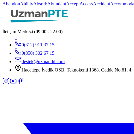
Abandon
Ability
Absorb
Abundant
Accept
Access
Accident
Accommoda
İletişim Merkezi (09.00 - 22.00)
0(312) 911 37 15
0(850) 302 67 15
destek@uzmandil.com
Hacettepe İvedik OSB. Teknokenti 1368. Cadde No.61, 4