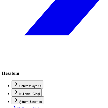
Hesabım
Ücretsiz Üye Ol
Kullanıcı Girişi
Şifremi Unuttum