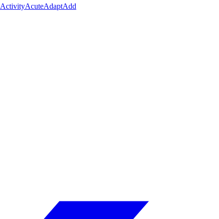
Activity
Acute
Adapt
Add