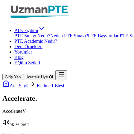
PTE Eğitimi
PTE Sınavı Nedir?
Neden PTE Sınavı?
PTE Başvuruları
PTE Sın
PTE Academic Nedir?
Ders Örnekleri
Yorumlar
Blog
Eğitim Setleri
Giriş Yap
Ücretsiz Üye Ol
Ana Sayfa
Kelime Listesi
Accelerate
.
Accelerate
V
əkˈseləreɪt