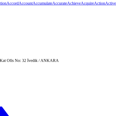
tion
Accord
Account
Accumulate
Accurate
Achieve
Acquire
Action
Active
. Kat Ofis No: 32 İvedik / ANKARA