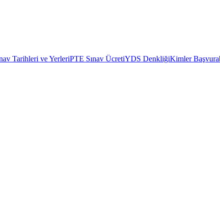
av Tarihleri ve Yerleri
PTE Sınav Ücreti
YDS Denkliği
Kimler Başvurab