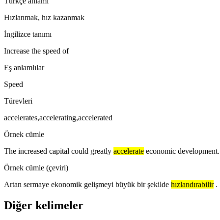
Türkçe anlamı
Hızlanmak, hız kazanmak
İngilizce tanımı
Increase the speed of
Eş anlamlılar
Speed
Türevleri
accelerates,accelerating,accelerated
Örnek cümle
The increased capital could greatly
accelerate
economic development.
Örnek cümle (çeviri)
Artan sermaye ekonomik gelişmeyi büyük bir şekilde
hızlandırabilir
.
Diğer kelimeler