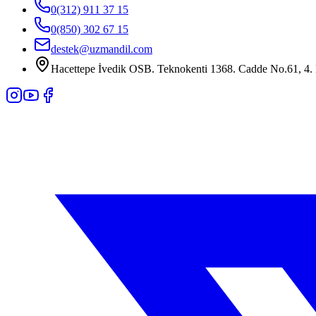
0(312) 911 37 15
0(850) 302 67 15
destek@uzmandil.com
Hacettepe İvedik OSB. Teknokenti 1368. Cadde No.61, 4