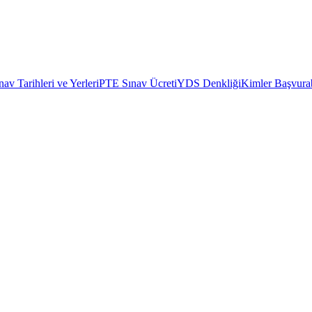
av Tarihleri ve Yerleri
PTE Sınav Ücreti
YDS Denkliği
Kimler Başvurab