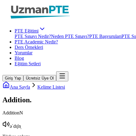
PTE Eğitimi
PTE Sınavı Nedir?
Neden PTE Sınavı?
PTE Başvuruları
PTE Sın
PTE Academic Nedir?
Ders Örnekleri
Yorumlar
Blog
Eğitim Setleri
Giriş Yap
Ücretsiz Üye Ol
Ana Sayfa
Kelime Listesi
Addition
.
Addition
N
əˈdɪʃn̩