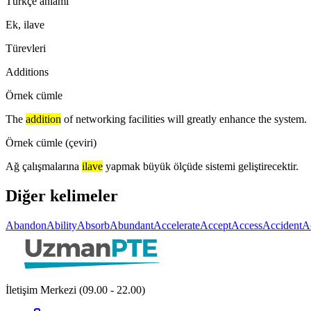
Türkçe anlamı
Ek, ilave
Türevleri
Additions
Örnek cümle
The
addition
of networking facilities will greatly enhance the system.
Örnek cümle (çeviri)
Ağ çalışmalarına
ilave
yapmak büyük ölçüde sistemi geliştirecektir.
Diğer kelimeler
Abandon
Ability
Absorb
Abundant
Accelerate
Accept
Access
Accident
A
İletişim Merkezi (09.00 - 22.00)