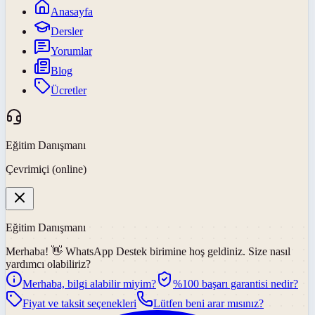
Anasayfa
Dersler
Yorumlar
Blog
Ücretler
Eğitim Danışmanı
Çevrimiçi (online)
Eğitim Danışmanı
Merhaba! 👋
WhatsApp Destek
birimine hoş geldiniz. Size nasıl
yardımcı olabiliriz?
Merhaba, bilgi alabilir miyim?
%100 başarı garantisi nedir?
Fiyat ve taksit seçenekleri
Lütfen beni arar mısınız?