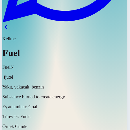
Kelime
Fuel
Fuel
N
ˈfjuːəl
Yakıt, yakacak, benzin
Substance burned to create energy
Eş anlamlılar:
Coal
Türevler:
Fuels
Örnek Cümle