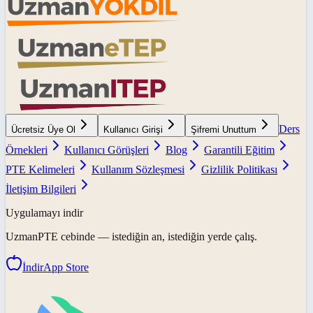
Ders
Ücretsiz Üye Ol
Kullanıcı Girişi
Şifremi Unuttum
Örnekleri
Kullanıcı Görüşleri
Blog
Garantili Eğitim
PTE Kelimeleri
Kullanım Sözleşmesi
Gizlilik Politikası
İletişim Bilgileri
Uygulamayı indir
UzmanPTE
cebinde — istediğin an, istediğin yerde çalış.
İndir
App Store