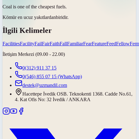
Coal is one of the cheapest
fuels
.
Kömür en ucuz
yakıtlardan
biridir.
İlgili Kelimeler
Facilities
Facility
Fail
Fair
Faith
Fall
Familiar
Fear
Feature
Feed
Fellow
Ferm
İletişim Merkezi (09.00 - 22.00)
0(312) 911 37 15
0(546) 855 07 15
(WhatsApp)
destek@uzmandil.com
Hacettepe İvedik OSB. Teknokenti 1368. Cadde No.61,
4. Kat Ofis No: 32 İvedik / ANKARA