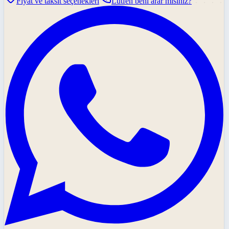
Fiyat ve taksit seçenekleri
Lütfen beni arar mısınız?