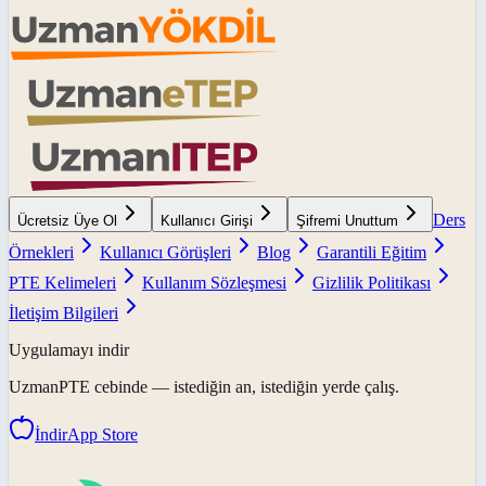
Ders
Ücretsiz Üye Ol
Kullanıcı Girişi
Şifremi Unuttum
Örnekleri
Kullanıcı Görüşleri
Blog
Garantili Eğitim
PTE Kelimeleri
Kullanım Sözleşmesi
Gizlilik Politikası
İletişim Bilgileri
Uygulamayı indir
UzmanPTE
cebinde — istediğin an, istediğin yerde çalış.
İndir
App Store