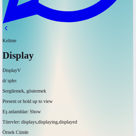
Kelime
Display
Display
V
dɪˈspleɪ
Sergilemek, göstermek
Present or hold up to view
Eş anlamlılar:
Show
Türevler:
displays,displaying,displayed
Örnek Cümle