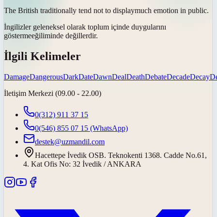
The British traditionally tend not to
display
much emotion in public.
İngilizler geleneksel olarak toplum içinde duygularını
gösterme
eğiliminde değillerdir.
İlgili Kelimeler
Damage
Dangerous
Dark
Date
Dawn
Deal
Death
Debate
Decade
Decay
De
İletişim Merkezi (09.00 - 22.00)
0(312) 911 37 15
0(546) 855 07 15
(WhatsApp)
destek@uzmandil.com
Hacettepe İvedik OSB. Teknokenti 1368. Cadde No.61,
4. Kat Ofis No: 32 İvedik / ANKARA