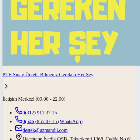
PTE Sınav Ücreti: Bilmeniz Gereken Her Şey
İletişim Merkezi (09.00 - 22.00)
0(312) 911 37 15
0(546) 855 07 15
(WhatsApp)
destek@uzmandil.com
Hacettepe İvedik OSB. Teknokenti 1368. Cadde No.61,