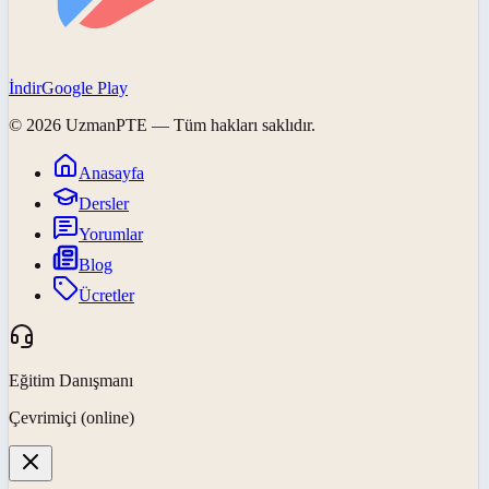
İndir
Google Play
©
2026
UzmanPTE
— Tüm hakları saklıdır.
Anasayfa
Dersler
Yorumlar
Blog
Ücretler
Eğitim Danışmanı
Çevrimiçi (online)