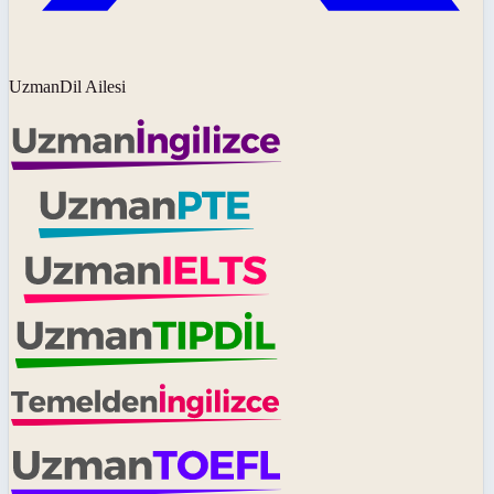
UzmanDil Ailesi