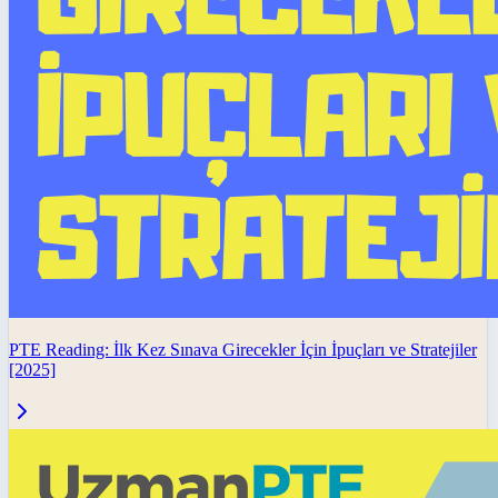
PTE Reading: İlk Kez Sınava Girecekler İçin İpuçları ve Stratejiler
[2025]