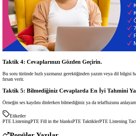
Taktik 4: Cevaplarınızı Gözden Geçirin.
Bu soru türünde hızlı yazmanız gerektiğinden yazım veya dil bilgisi
fırsatı verir.
Taktik 5: Bilmediğiniz Cevaplarda En İyi Tahmini Ya
Örneğin ses kaydını dinlerken bilmediğiniz ya da telaffuzunu anlayama
Etiketler
PTE Listening
PTE Fill in the blanks
PTE Taktikler
PTE Listening Tact
Popüler Yazılar