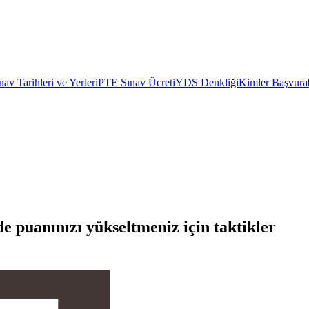
av Tarihleri ve Yerleri
PTE Sınav Ücreti
YDS Denkliği
Kimler Başvurab
de puanınızı yükseltmeniz için taktikler