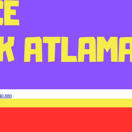
40.880