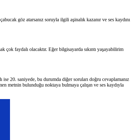
abucak göz atarsanız soruyla ilgili aşinalık kazanır ve ses kaydını
k çok faydalı olacaktır. Eğer bilgisayarda sıkıntı yaşayabilirim
aydı ise 20. saniyede, bu durumda diğer soruları doğru cevaplamanız
hemen metnin bulunduğu noktaya bulmaya çalışın ve ses kaydıyla