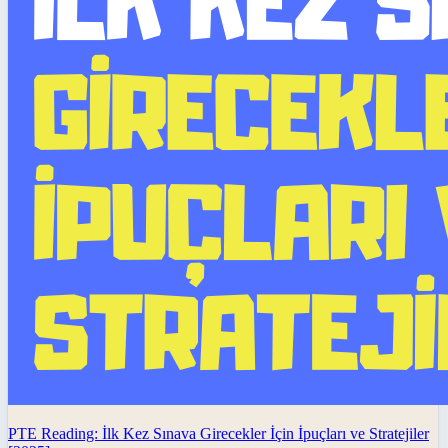
PTE Reading: İlk Kez Sınava Girecekler İçin İpuçları ve Stratejiler