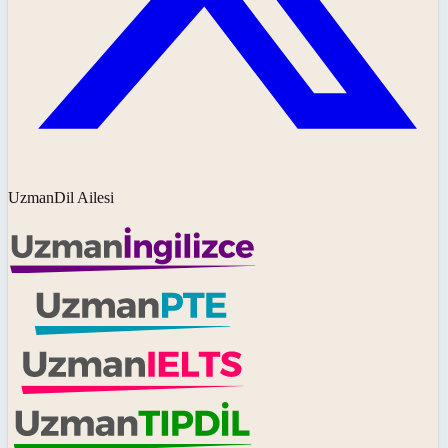
UzmanDil Ailesi