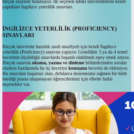
birçok seçenek bulunuyor. İlk seçenek tabiki üniversitelerin kendi
yaptıkları İngilizce yeterlilik sınavları.
İNGİLİZCE YETERLİLİK (PROFICIENCY)
SINAVLARI
Birçok üniversite hazırlık sınıfı muafiyeti için kendi İngilizce
yeterlilik (Proficiency) sınavını yapıyor. Genellikle 3 ya da 4 temel
becerinin ölçüldüğü sınavlarda başarılı olabilmek epey emek istiyor.
Birçok sınavda
okuma, yazma ve dinleme
bölümlerinden sorular
olurken bazılarında bu üç beceriye
konuşma
becerisi de ekleniyor.
Bu sınavdan başarısız olan, defalarca denemesine rağmen bir türlü
istediği puana ulaşamayan öğrencilerimiz için elbette farklı
seçenekler var.