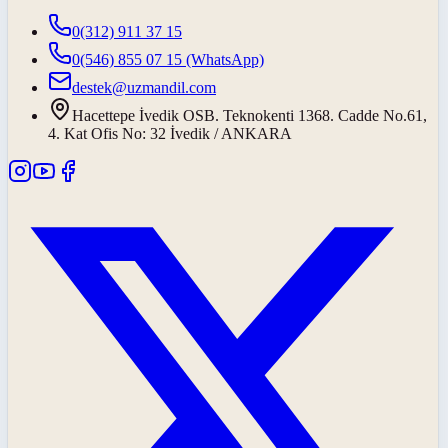
0(312) 911 37 15
0(546) 855 07 15
(WhatsApp)
destek@uzmandil.com
Hacettepe İvedik OSB. Teknokenti 1368. Cadde No.61,
4. Kat Ofis No: 32 İvedik / ANKARA