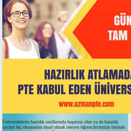
Üniversitelerin hazırlık sınıflarında başarısız olan ya da hazırlık
sınıfını hiç okumadan muaf olmak isteyen öğrencilerimizin önünde