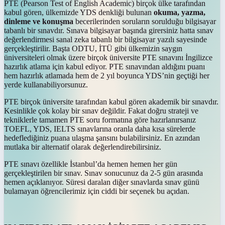
PTE (Pearson Test of English Academic) birçok ülke tarafından
kabul gören, ülkemizde YDS denkliği bulunan
okuma, yazma,
dinleme ve konuşma
becerilerinden soruların sorulduğu bilgisayar
tabanlı bir sınavdır. Sınava bilgisayar başında girersiniz hatta sınav
değerlendirmesi sanal zeka tabanlı bir bilgisayar yazılı sayesinde
gerçekleştirilir. Başta ODTU, İTÜ gibi ülkemizin saygın
üniversiteleri olmak üzere birçok üniversite PTE sınavını İngilizce
hazırlık atlama için kabul ediyor. PTE sınavından aldığını puanı
hem hazırlık atlamada hem de 2 yıl boyunca YDS’nin geçtiği her
yerde kullanabiliyorsunuz.
PTE birçok üniversite tarafından kabul gören akademik bir sınavdır.
Kesinlikle çok kolay bir sınav değildir. Fakat doğru strateji ve
tekniklerle tamamen PTE soru formatına göre hazırlanırsanız
TOEFL, YDS, IELTS sınavlarına oranla daha kısa sürelerde
hedeflediğiniz puana ulaşma şansını bulabilirsiniz. En azından
mutlaka bir alternatif olarak değerlendirebilirsiniz.
PTE sınavı özellikle İstanbul’da hemen hemen her gün
gerçekleştirilen bir sınav. Sınav sonucunuz da 2-5 gün arasında
hemen açıklanıyor. Süresi daralan diğer sınavlarda sınav günü
bulamayan öğrencilerimiz için ciddi bir seçenek bu açıdan.