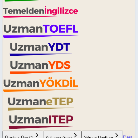
Ders
Ücretsiz Üye Ol
Kullanıcı Girişi
Şifremi Unuttum