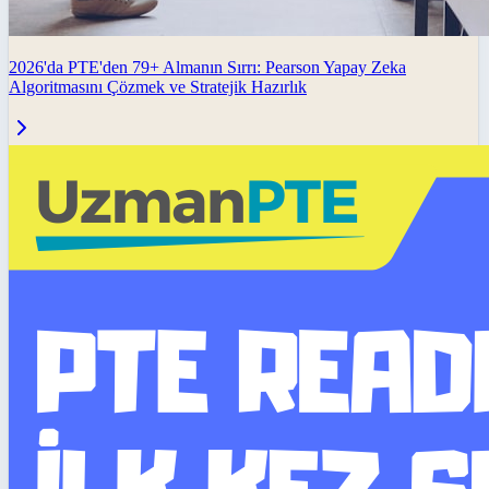
2026'da PTE'den 79+ Almanın Sırrı: Pearson Yapay Zeka
Algoritmasını Çözmek ve Stratejik Hazırlık