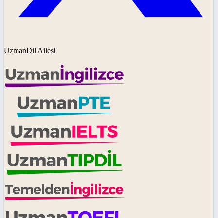
UzmanDil Ailesi