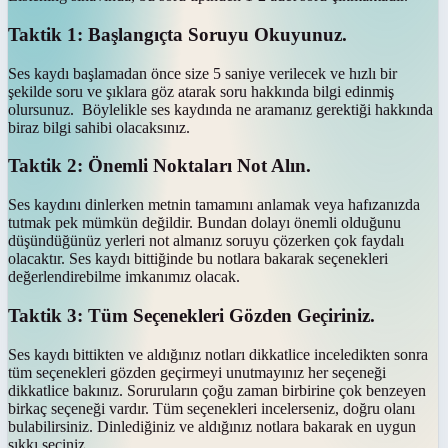
Taktik 1: Başlangıçta Soruyu Okuyunuz.
Ses kaydı başlamadan önce size 5 saniye verilecek ve hızlı bir
şekilde soru ve şıklara göz atarak soru hakkında bilgi edinmiş
olursunuz. Böylelikle ses kaydında ne aramanız gerektiği hakkında
biraz bilgi sahibi olacaksınız.
Taktik 2: Önemli Noktaları Not Alın.
Ses kaydını dinlerken metnin tamamını anlamak veya hafızanızda
tutmak pek mümkün değildir. Bundan dolayı önemli olduğunu
düşündüğünüz yerleri not almanız soruyu çözerken çok faydalı
olacaktır. Ses kaydı bittiğinde bu notlara bakarak seçenekleri
değerlendirebilme imkanımız olacak.
Taktik 3: Tüm Seçenekleri Gözden Geçiriniz.
Ses kaydı bittikten ve aldığınız notları dikkatlice inceledikten sonra
tüm seçenekleri gözden geçirmeyi unutmayınız her seçeneği
dikkatlice bakınız. Soruruların çoğu zaman birbirine çok benzeyen
birkaç seçeneği vardır. Tüm seçenekleri incelerseniz, doğru olanı
bulabilirsiniz. Dinlediğiniz ve aldığınız notlara bakarak en uygun
şıkkı seçiniz.