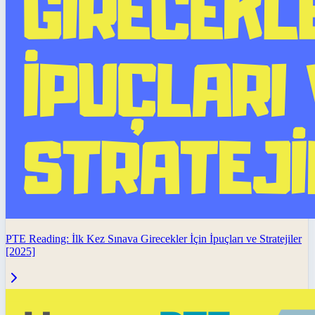
PTE Reading: İlk Kez Sınava Girecekler İçin İpuçları ve Stratejiler
[2025]