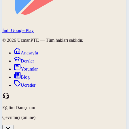
İndir
Google Play
©
2026
UzmanPTE
— Tüm hakları saklıdır.
Anasayfa
Dersler
Yorumlar
Blog
Ücretler
Eğitim Danışmanı
Çevrimiçi (online)