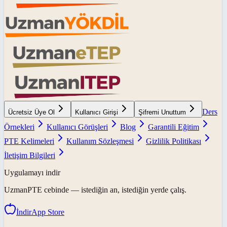
Ders
Ücretsiz Üye Ol
Kullanıcı Girişi
Şifremi Unuttum
Örnekleri
Kullanıcı Görüşleri
Blog
Garantili Eğitim
PTE Kelimeleri
Kullanım Sözleşmesi
Gizlilik Politikası
İletişim Bilgileri
Uygulamayı indir
UzmanPTE
cebinde — istediğin an, istediğin yerde çalış.
İndir
App Store