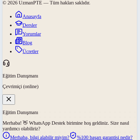
©
2026
UzmanPTE
— Tüm hakları saklıdır.
Anasayfa
Dersler
Yorumlar
Blog
Ücretler
Eğitim Danışmanı
Çevrimiçi (online)
Eğitim Danışmanı
Merhaba! 👋
WhatsApp Destek
birimine hoş geldiniz. Size nasıl
yardımcı olabiliriz?
Merhaba, bilgi alabilir miyim?
%100 başarı garantisi nedir?