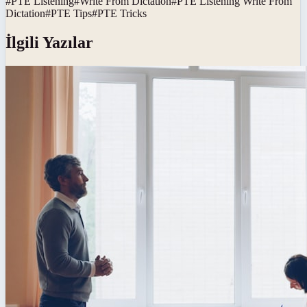
#
PTE Listening
#
Write From Dictation
#
PTE Listening Write From
Dictation
#
PTE Tips
#
PTE Tricks
İlgili Yazılar